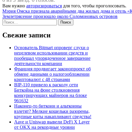
0 из 5 звезд. 0 голосов.
Вам нужно
авторизироваться
для того, чтобы проголосовать.
Навигация
Мэрия Омска признала аварийными два жилых дома и отель «
Землетрясение произошло около Соломоновых островов
по
Найти:
записям
Свежие записи
Основатель Bitmart опроверг слухи о
нецелевом использовании средств и
пообещал упорядоченное завершение
деятельности компании
Франция продвигает законопроект об
обмене данными о налогообложении
криптовалют с 48 странами
BIP-110 привело к расколу сети
Биткойна на фоне столкновения
конкурирующих майнеров на блоке
961632
Наконец-то биткоин и альткоины
взлетят? Мелкие кошельки разорены,
крупные киты накапливают средства!
Aave и Uniswap вывели DeFi X Layer
от OKX на рекордные уровни