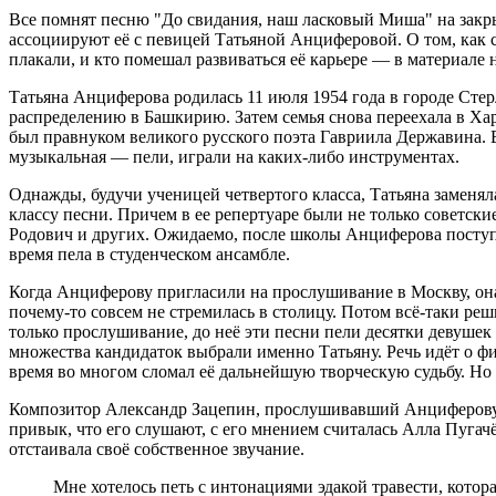
Все помнят песню "До свидания, наш ласковый Миша" на зак
ассоциируют её с певицей Татьяной Анциферовой. О том, как с
плакали, и кто помешал развиваться её карьере — в материале 
Татьяна Анциферова родилась 11 июля 1954 года в городе Стер
распределению в Башкирию. Затем семья снова переехала в Хар
был правнуком великого русского поэта Гавриила Державина. 
музыкальная — пели, играли на каких-либо инструментах.
Однажды, будучи ученицей четвертого класса, Татьяна заменял
классу песни. Причем в ее репертуаре были не только советс
Родович и других. Ожидаемо, после школы Анциферова поступи
время пела в студенческом ансамбле.
Когда Анциферову пригласили на прослушивание в Москву, она
почему-то совсем не стремилась в столицу. Потом всё-таки решил
только прослушивание, до неё эти песни пели десятки девушек 
множества кандидаток выбрали именно Татьяну. Речь идёт о фи
время во многом сломал её дальнейшую творческую судьбу. Но 
Композитор Александр Зацепин, прослушивавший Анциферову, 
привык, что его слушают, с его мнением считалась Алла Пугачё
отстаивала своё собственное звучание.
Мне хотелось петь с интонациями эдакой травести, которая смущается, влюбляется, ошибается. И пусть