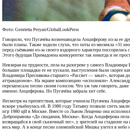
Фото: Genrietta Peryan/GlobalLookPress
Говорили, что Пугачёва возненавидела Анциферову из-за ее д
были планы. Также ходили слухи, что хиты из мюзикла «31 ию
перед съёмками из-за своего вздорного характера поссорилась 
Этого будущая Примадонна конкурентке так никогда и не прос
Невзирая на трудности, пела на разогреве у самого Владимира 
большие площадки ее не пускали, выступления были скорее к
Владимира Преснякова-старшего «Рассвет — закат», которая д
аттракционов». На экране композицию «исполняли» Александ
перезаписала песню своим голосом. Что уж там говорить, даже
именно Анциферова. Но Пугачёва забрала хит себе.
Несмотря на препятствия, которые учинила Пугачева Анциферо
вскоре улыбнулась ей. В 1980 году Татьяну позвали спеть з
игр 1980 ujlf в Москве. Вместе со Львом Лещенко она испол
Добронравова «До свидания, Москва». Когда Анциферова пела
возвращайся в свой сказочный лес», у зрителей на стадионе на
весь мир. А в конце песни олимпийский Мишка улетел в небо 