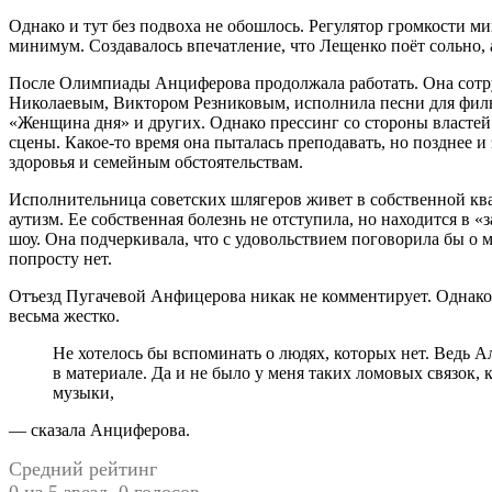
Однако и тут без подвоха не обошлось. Регулятор громкости 
минимум. Создавалось впечатление, что Лещенко поёт сольно, а
После Олимпиады Анциферова продолжала работать. Она сотр
Николаевым, Виктором Резниковым, исполнила песни для фил
«Женщина дня» и других. Однако прессинг со стороны властей
сцены. Какое-то время она пыталась преподавать, но позднее 
здоровья и семейным обстоятельствам.
Исполнительница советских шлягеров живет в собственной кв
аутизм. Ее собственная болезнь не отступила, но находится в «
шоу. Она подчеркивала, что с удовольствием поговорила бы о м
попросту нет.
Отъезд Пугачевой Анфицерова никак не комментирует. Однако
весьма жестко.
Не хотелось бы вспоминать о людях, которых нет. Ведь Аллы Борисовны не существует уже давно. Она не
в материале. Да и не было у меня таких ломовых связок, 
музыки,
— сказала Анциферова.
Средний рейтинг