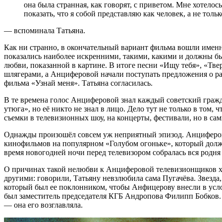
она была странная, как говорят, с приветом. Мне хотело
показать, что я собой представляю как человек, а не толь
— вспоминала Татьяна.
Как ни странно, в окончательный вариант фильма вошли имен
показались наиболее искренними, такими, какими и должны б
любви, показанной в картине. В итоге песни «Ищу тебя», «Твер
шлягерами, а Анциферовой начали поступать предложения о раб
фильма «Узнай меня». Татьяна согласилась.
В те времена голос Анциферовой знал каждый советский гражд
утюга», но её никто не знал в лицо. Дело тут не только в том,
съемки в телевизионных шоу, на концерты, фестивали, но в са
Однажды произошёл совсем уж неприятный эпизод. Анциферо
кинофильмов на популярном «Голубом огоньке», который долже
время новогодней ночи перед телевизором собралась вся родня 
О причинах такой нелюбви к Анциферовой телевизионщиков хо
другими: говорили, Татьяну невзлюбила сама Пугачёва. Звезда
который был ее поклонником, чтобы Анфицерову внесли в усл
был заместитель председателя КГБ Андропова Филипп Бобков. 
— она его возглавляла.