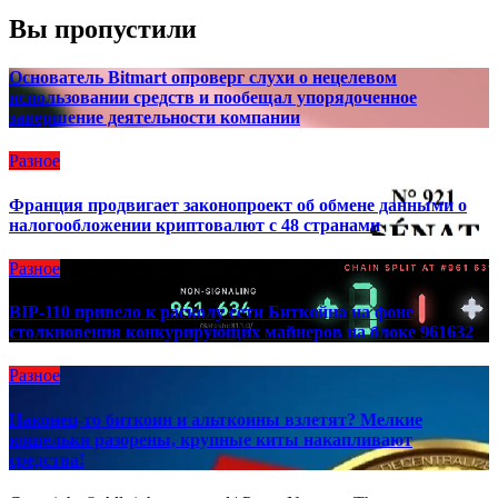
Вы пропустили
Основатель Bitmart опроверг слухи о нецелевом
использовании средств и пообещал упорядоченное
завершение деятельности компании
Разное
Франция продвигает законопроект об обмене данными о
налогообложении криптовалют с 48 странами
Разное
BIP-110 привело к расколу сети Биткойна на фоне
столкновения конкурирующих майнеров на блоке 961632
Разное
Наконец-то биткоин и альткоины взлетят? Мелкие
кошельки разорены, крупные киты накапливают
средства!