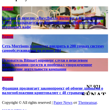
Разное
Главное за неделю: «ВкусВилл» выходит в Калининград,
LIMÉ отказывается от франчайзинга, «Яндекс Лавка»
открывает кафе
Разное
Сеть Morrisons планирует внедрить в 200 точках систему
самообслуживания на основе ИИ
Основатель Bitmart опроверг слухи о нецелевом
использовании средств и пообещал упорядоченное
завершение деятельности компании
Разное
Франция продвигает законопроект об обмене данными о
налогообложении криптовалют с 48 странами
Copyright © All rights reserved
|
Paper News
от
Themeansar
.