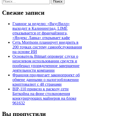
Найти:
записям
Свежие записи
Главное за неделю: «ВкусВилл»
выходит в Калининград, LIMÉ
отказывается от франчайзинга,
«Яндекс Лавка» открывает кафе
Сеть Morrisons планирует внедрить в
200 точках систему самообслуживания
на основе ИИ
Основатель Bitmart опроверг слухи о
нецелевом использовании средств и
пообещал упорядоченное завершение
деятельности компании
Франция продвигает законопроект об
обмене данными о налогообложении
криптовалют с 48 странами
BIP-110 привело к расколу сети
Биткойна на фоне столкновения
конкурирующих майнеров на блоке
961632
Вы пропустили