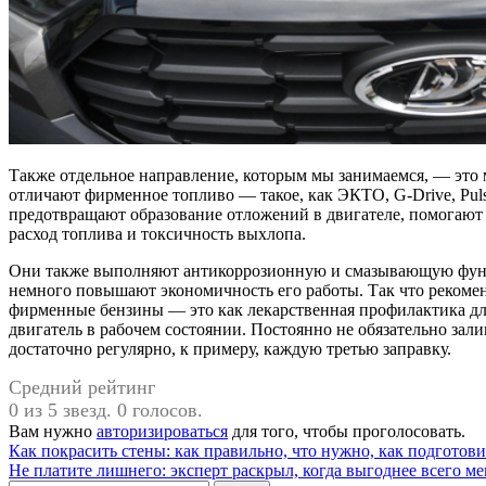
Также отдельное направление, которым мы занимаемся, — эт
отличают фирменное топливо — такое, как ЭКТО, G-Drive, Pul
предотвращают образование отложений в двигателе, помогают 
расход топлива и токсичность выхлопа.
Они также выполняют антикоррозионную и смазывающую функ
немного повышают экономичность его работы. Так что рекоме
фирменные бензины — это как лекарственная профилактика для
двигатель в рабочем состоянии. Постоянно не обязательно зали
достаточно регулярно, к примеру, каждую третью заправку.
Средний рейтинг
0 из 5 звезд. 0 голосов.
Вам нужно
авторизироваться
для того, чтобы проголосовать.
Навигация
Как покрасить стены: как правильно, что нужно, как подготов
Не платите лишнего: эксперт раскрыл, когда выгоднее всего ме
по