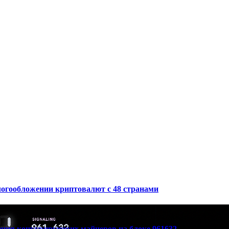
логообложении криптовалют с 48 странами
вения конкурирующих майнеров на блоке 961632