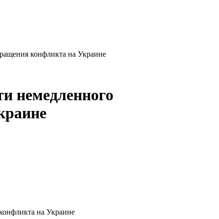
кращения конфликта на Украине
ти немедленного
краине