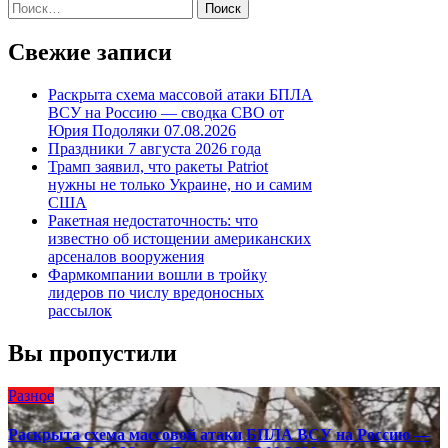
по
Найти:
записям
Свежие записи
Раскрыта схема массовой атаки БПЛА
ВСУ на Россию — сводка СВО от
Юрия Подоляки 07.08.2026
Праздники 7 августа 2026 года
Трамп заявил, что ракеты Patriot
нужны не только Украине, но и самим
США
Ракетная недостаточность: что
известно об истощении американских
арсеналов вооружения
Фармкомпании вошли в тройку
лидеров по числу вредоносных
рассылок
Вы пропустили
Разное
Раскрыта схема массовой атаки БПЛА ВСУ на Россию —