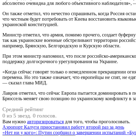
абсолютно очевидна для любого объективного наблюдателя», 
Он также отметил, что нечестно спрашивать, когда Россия оста
что честным будет потребовать от Киева восстановить языковы
украинской конституцией.
Министр отметил, что армия, помимо прочего, создает буферну
так как украинские военные обстреливают территории россий
например, Брянскую, Белгородскую и Курскую области.
При этом министр напомнил, что после российско-американско
поддержку долгосрочного урегулирования на Украине.
«Когда сейчас говорят только о немедленном прекращении огня
перемена. Но это также означает, что европейцы не спят, не е
— сказал глава МИД.
Лавров отметил, что сейчас Европа пытается доминировать в п
Брюссель меняет свою позицию по украинскому конфликту в за
Средний рейтинг
0 из 5 звезд. 0 голосов.
Вам нужно
авторизироваться
для того, чтобы проголосовать.
Навигация
Аэропорт Калуги приостановил работу второй раз за день
«Нет ни у кого»: Путин сообщил о завершении испытаний «Бу