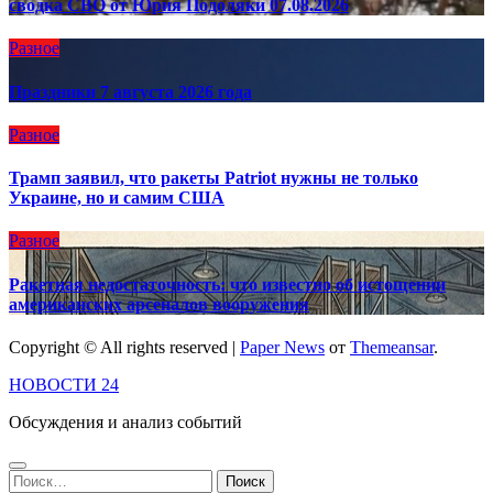
сводка СВО от Юрия Подоляки 07.08.2026
Разное
Праздники 7 августа 2026 года
Разное
Трамп заявил, что ракеты Patriot нужны не только
Украине, но и самим США
Разное
Ракетная недостаточность: что известно об истощении
американских арсеналов вооружения
Copyright © All rights reserved
|
Paper News
от
Themeansar
.
НОВОСТИ 24
Обсуждения и анализ событий
Найти: