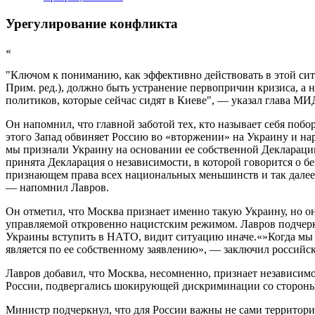
Урегулирование конфликта
«
"Ключом к пониманию, как эффективно действовать в этой си
Прим. ред.), должно быть устранение первопричин кризиса, а 
политиков, которые сейчас сидят в Киеве", — указал глава МИ
Он напомнил, что главной заботой тех, кто называет себя по
этого Запад обвиняет Россию во «вторжении» на Украину и н
мы признали Украину на основании ее собственной Декларации
принята Декларация о независимости, в которой говорится о б
признающем права всех национальных меньшинств и так далее.
— напомнил Лавров.
Он отметил, что Москва признает именно такую Украину, но о
управляемой откровенно нацистским режимом. Лавров подчеркн
Украины вступить в НАТО, видит ситуацию иначе.«»Когда мы п
является по ее собственному заявлению», — заключил российс
Лавров добавил, что Москва, несомненно, признает независим
России, подвергались шокирующей дискриминации со стороны
Министр подчеркнул, что для России важны не сами территории