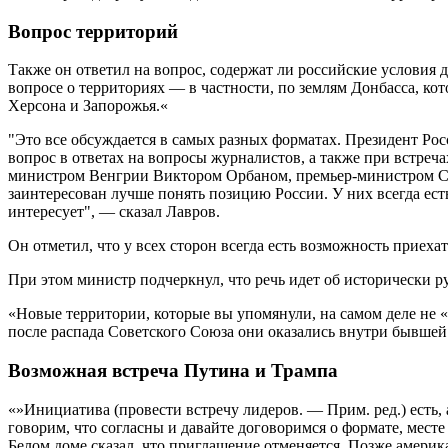
Вопрос территорий
Также он ответил на вопрос, содержат ли российские условия д
вопросе о территориях — в частности, по землям Донбасса, кот
Херсона и Запорожья.«
"Это все обсуждается в самых разных форматах. Президент Ро
вопрос в ответах на вопросы журналистов, а также при встре
министром Венгрии Виктором Орбаном, премьер-министром Сл
заинтересован лучше понять позицию России. У них всегда есть
интересует", — сказал Лавров.
Он отметил, что у всех сторон всегда есть возможность приехат
При этом министр подчеркнул, что речь идет об исторически р
«Новые территории, которые вы упомянули, на самом деле не «
после распада Советского Союза они оказались внутри бывше
Возможная встреча Путина и Трампа
«»Инициатива (провести встречу лидеров. — Прим. ред.) есть,
говорим, что согласны и давайте договоримся о формате, мес
Белом доме сказал, что приглашение отменяется. Позже америка