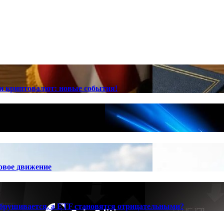
ии криптовалют: новые события!
овое движение
обрушивается, а ETF становятся отрицательными?