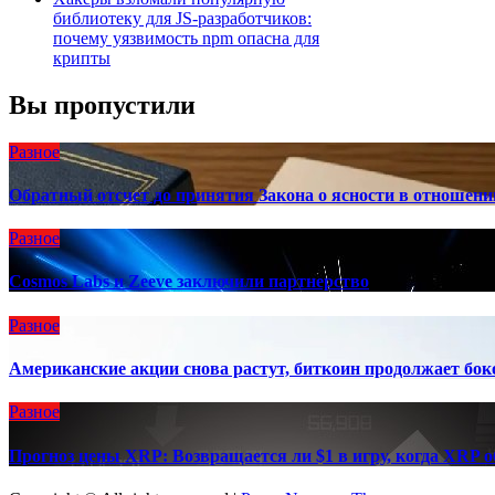
библиотеку для JS-разработчиков:
почему уязвимость npm опасна для
крипты
Вы пропустили
Разное
Обратный отсчет до принятия Закона о ясности в отношен
Разное
Cosmos Labs и Zeeve заключили партнерство
Разное
Американские акции снова растут, биткоин продолжает бок
Разное
Прогноз цены XRP: Возвращается ли $1 в игру, когда XRP 