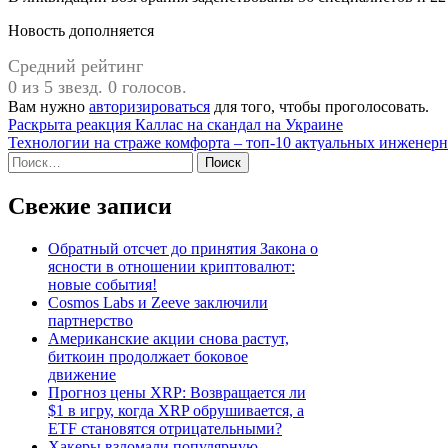
Новость дополняется
Средний рейтинг
0 из 5 звезд. 0 голосов.
Вам нужно
авторизироваться
для того, чтобы проголосовать.
Навигация
Раскрыта реакция Каллас на скандал на Украине
Технологии на страже комфорта – топ-10 актуальных инженер
по
Найти:
записям
Свежие записи
Обратный отсчет до принятия Закона о
ясности в отношении криптовалют:
новые события!
Cosmos Labs и Zeeve заключили
партнерство
Американские акции снова растут,
биткоин продолжает боковое
движение
Прогноз цены XRP: Возвращается ли
$1 в игру, когда XRP обрушивается, а
ETF становятся отрицательными?
Хакеры взломали популярную