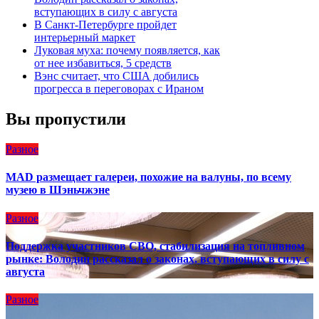
вступающих в силу с августа
В Санкт-Петербурге пройдет
интерьерный маркет
Луковая муха: почему появляется, как
от нее избавиться, 5 средств
Вэнс считает, что США добились
прогресса в переговорах с Ираном
Вы пропустили
Разное
MAD размещает галереи, похожие на валуны, по всему
музею в Шэньчжэне
Разное
Поддержка участников СВО, стабилизация на топливном
рынке: Володин рассказал о законах, вступающих в силу с
августа
Разное