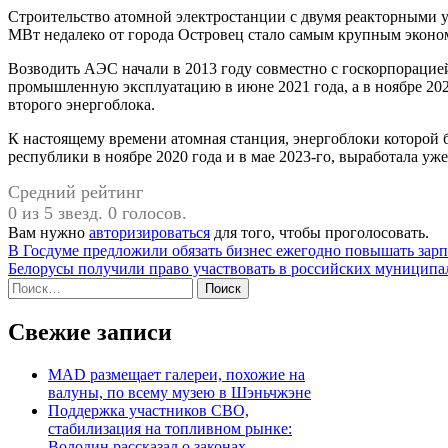
Строительство атомной электростанции с двумя реакторными
МВт недалеко от города Островец стало самым крупным эконо
Возводить АЭС начали в 2013 году совместно с госкорпорацие
промышленную эксплуатацию в июне 2021 года, а в ноябре 20
второго энергоблока.
К настоящему времени атомная станция, энергоблоки которой
республики в ноябре 2020 года и в мае 2023-го, выработала у
Средний рейтинг
0 из 5 звезд. 0 голосов.
Вам нужно
авторизироваться
для того, чтобы проголосовать.
Навигация
В Госдуме предложили обязать бизнес ежегодно повышать зар
Белорусы получили право участвовать в российских муницип
по
Найти:
записям
Свежие записи
MAD размещает галереи, похожие на
валуны, по всему музею в Шэньчжэне
Поддержка участников СВО,
стабилизация на топливном рынке:
Володин рассказал о законах,