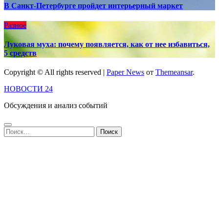
В Санкт-Петербурге пройдет интерьерный маркет
Разное
Луковая муха: почему появляется, как от нее избавиться,
5 средств
Copyright © All rights reserved
|
Paper News
от
Themeansar
.
НОВОСТИ 24
Обсуждения и анализ событий
Найти: