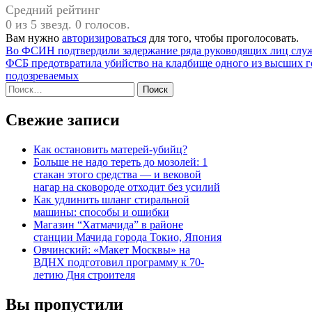
Средний рейтинг
0 из 5 звезд. 0 голосов.
Вам нужно
авторизироваться
для того, чтобы проголосовать.
Навигация
Во ФСИН подтвердили задержание ряда руководящих лиц служ
ФСБ предотвратила убийство на кладбище одного из высших г
по
подозреваемых
записям
Найти:
Свежие записи
Как остановить матерей-убийц?
Больше не надо тереть до мозолей: 1
стакан этого средства — и вековой
нагар на сковороде отходит без усилий
Как удлинить шланг стиральной
машины: способы и ошибки
Магазин “Хатмачида” в районе
станции Мачида города Токио, Япония
Овчинский: «Макет Москвы» на
ВДНХ подготовил программу к 70-
летию Дня строителя
Вы пропустили