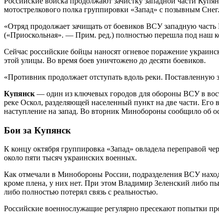
Российские войска продолжают зачистку западной части Купян
мотострелкового полка группировки «Запад» с позывным Снег
«Отряд продолжает зачищать от боевиков ВСУ западную часть
(«Приоскольная». — Прим. ред.) полностью перешла под наш к
Сейчас российские бойцы наносят огневое поражение украинс
этой улицы. Во время боев уничтожено до десяти боевиков.
«Противник продолжает отступать вдоль реки. Поставленную 
Купянск
— один из ключевых городов для обороны ВСУ в вост
реке Оскол, разделяющей населенный пункт на две части. Его
наступление на запад. Во вторник Минобороны сообщило об о
Бои за Купянск
К концу октября группировка «Запад» овладела переправой чере
около пяти тысяч украинских военных.
Как отмечали в Минобороны России, подразделения ВСУ наход
кроме плена, у них нет. При этом Владимир Зеленский либо пы
либо полностью потерял связь с реальностью.
Российские военнослужащие регулярно пресекают попытки пр