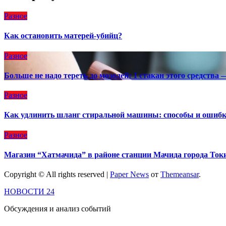
Разное
Как остановить матерей-убийц?
Разное
Больше не надо тереть до мозолей: 1 стакан этого средства 
Разное
Как удлинить шланг стиральной машины: способы и ошиб
Разное
Магазин “Хатмачида” в районе станции Мачида города Ток
Copyright © All rights reserved
|
Paper News
от
Themeansar
.
НОВОСТИ 24
Обсуждения и анализ событий