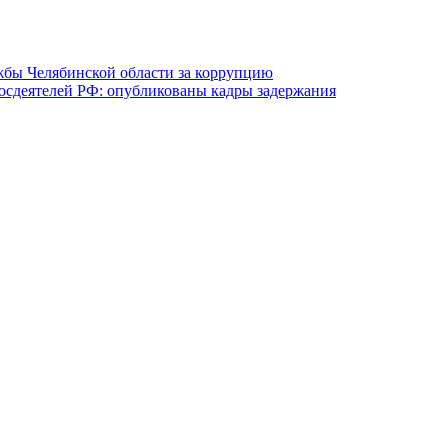
бы Челябинской области за коррупцию
осдеятелей РФ: опубликованы кадры задержания