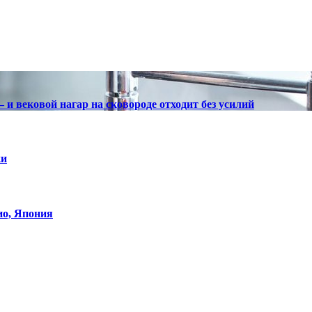
— и вековой нагар на сковороде отходит без усилий
ки
ио, Япония