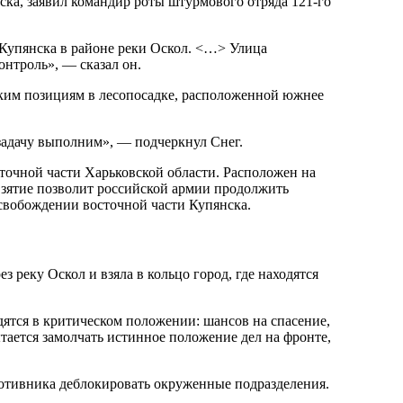
ска, заявил командир роты штурмового отряда 121-го
.
 Купянска в районе реки Оскол. <…> Улица
онтроль», — сказал он.
ким позициям в лесопосадке, расположенной южнее
задачу выполним», — подчеркнул Снег.
очной части Харьковской области. Расположен на
 взятие позволит российской армии продолжить
свобождении восточной части Купянска.
з реку Оскол и взяла в кольцо город, где находятся
ятся в критическом положении: шансов на спасение,
тается замолчать истинное положение дел на фронте,
отивника деблокировать окруженные подразделения.