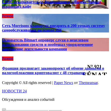
LIMÉ отказывается от франчайзинга, «Яндекс Лавка»
открывает кафе
Разное
Сеть Morrisons планирует внедрить в 200 точках систему
самообслуживания на основе ИИ
Основатель Bitmart опроверг слухи о нецелевом
использовании средств и пообещал упорядоченное
завершение деятельности компании
Разное
Франция продвигает законопроект об обмене данными о
налогообложении криптовалют с 48 странами
Copyright © All rights reserved
|
Paper News
от
Themeansar
.
НОВОСТИ 24
Обсуждения и анализ событий