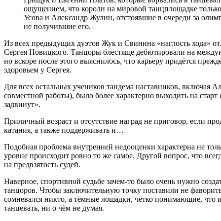
ощущением, что короли на мировой танцплощадке только
Усова и Александр Жулин, отстоявшие в очереди за олимп
не получившие его.
Из всех предыдущих дуэтов Жук и Свинина «наглость хода» от
Сергея Новицкого. Танцоры блестяще дебютировали на междун
но вскоре после этого выяснилось, что карьеру придётся прежд
здоровьем у Сергея.
Для всех остальных учеников тандема наставников, включая А
совместной работы), было более характерно выходить на старт
задвинут».
Приличный возраст и отсутствие наград не приговор, если пр
катания, а также поддерживать и…
Подобная проблема внутренней недооценки характерна не тол
уровне происходит ровно то же самое. Другой вопрос, что все
на предвзятость судей.
Наверное, спортивной судьбе зачем-то было очень нужно созд
танцоров. Чтобы заключительную точку поставили не фавориты,
сомневался никто, а тёмные лошадки, чётко понимающие, что 
танцевать, ни о чём не думая.