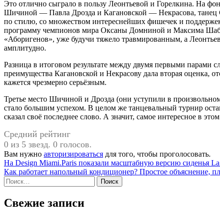
Это отлично сыграло в пользу Леонтьевой и Горелкина. На фо
Шичиной — Павла Дрозда и Кагановской — Некрасова, танец 
по стилю, со множеством интереснейших фишечек и поддерже
программу чемпионов мира Оксаны Домниной и Максима Шабал
«Аборигенов», уже будучи тяжело травмированным, а Леонтьев
амплитудно.
Разница в итоговом результате между двумя первыми парами сло
преимущества Кагановской и Некрасову дала вторая оценка, от
кажется чрезмерно серьёзным.
Третье место Шичиной и Дрозда (они уступили в произвольном
стало большим успехом. В целом же танцевальный турнир ост
сказал своё последнее слово. А значит, самое интересное в это
Средний рейтинг
0 из 5 звезд. 0 голосов.
Вам нужно
авторизироваться
для того, чтобы проголосовать.
Навигация
На Design Miami.Paris показали масштабную версию сиденья La
Как работает напольный кондиционер? Простое объяснение, 
по
Найти:
записям
Свежие записи