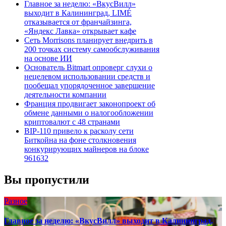
Главное за неделю: «ВкусВилл»
выходит в Калининград, LIMÉ
отказывается от франчайзинга,
«Яндекс Лавка» открывает кафе
Сеть Morrisons планирует внедрить в
200 точках систему самообслуживания
на основе ИИ
Основатель Bitmart опроверг слухи о
нецелевом использовании средств и
пообещал упорядоченное завершение
деятельности компании
Франция продвигает законопроект об
обмене данными о налогообложении
криптовалют с 48 странами
BIP-110 привело к расколу сети
Биткойна на фоне столкновения
конкурирующих майнеров на блоке
961632
Вы пропустили
Разное
Главное за неделю: «ВкусВилл» выходит в Калининград,