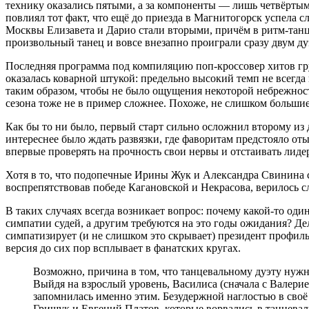
технику оказались пятыми, а за компоненты — лишь четвёртым
повлиял тот факт, что ещё до приезда в Магнитогорск успела с
Москвы Елизавета и Дарио стали вторыми, причём в ритм-танц
произвольный танец и вовсе внезапно проиграли сразу двум ду
Последняя программа под компиляцию поп-кроссовер хитов гр
оказалась коварной штукой: предельно высокий темп не всегда
таким образом, чтобы не было ощущения некоторой небрежност
сезона тоже не в пример сложнее. Похоже, не слишком большие
Как бы то ни было, первый старт сильно осложнил второму из
интереснее было ждать развязки, где фаворитам предстояло от
впервые проверять на прочность свои нервы и отстаивать лиде
Хотя в то, что подопечные Ирины Жук и Александра Свинина
воспрепятствовав победе Кагановской и Некрасова, верилось с
В таких случаях всегда возникает вопрос: почему какой-то оди
симпатии судей, а другим требуются на это годы ожидания? Дел
симпатизирует (и не слишком это скрывает) президент профил
версия до сих пор всплывает в фанатских кругах.
Возможно, причина в том, что танцевальному дуэту нужно быть в своём катании по-хорошему дерзким.
Выйдя на взрослый уровень, Василиса (сначала с Валери
запомнилась именно этим. Безудержной наглостью в своё
Грищук и Евгений Платов, которые ворвались в танцева