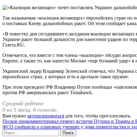
Так называемая «коалиция желающих» европейских стран по по
о поставках Киеву дальнобойных ракет. Об этом сообщает кана
«В повестку дня сегодняшнего заседания коалиции желающих 
Украине ракет большой дальности для нанесения ударов по те
Газета.RU.
Отмечается, что вместе с тем члены «коалиции» обсудят вопро
Европе, а также то, как нанести Москве «еще больший удар» в 
Украинский лидер Владимир Зеленский отмечал, что Украина с
европейских стран, у которых есть в арсенале такое оружие.
При этом президент РФ Владимир Путин пообещал «ошеломля
против РФ американских ракет Tomahawk.
Средний рейтинг
0 из 5 звезд. 0 голосов.
Вам нужно
авторизироваться
для того, чтобы проголосовать.
Навигация
Песков прокомментировал отмену встречи Путина и Трампа в 
ФСО сообщило о плановых учениях у дома правительства и зд
по
Найти: