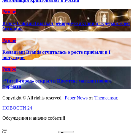
легализация криптовалют в России
Разное
Взлом Coldcard вызвал рекордную активность держателей
биткоина
Разное
Restaurant Brands отчиталась о росте прибыли в I
полугодии
Разное
«Читай-город» открыл в Иркутске магазин нового
формата
Copyright © All rights reserved
|
Paper News
от
Themeansar
.
НОВОСТИ 24
Обсуждения и анализ событий