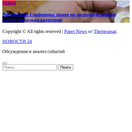
Разное
Экс-сенатор Епифанова: право на досрочную пенсию
имеют несколько категорий
Copyright © All rights reserved
|
Paper News
от
Themeansar
.
НОВОСТИ 24
Обсуждения и анализ событий
Найти: