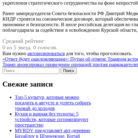
укрепления стратегического сотрудничества на фоне непросто
Ранее зампредседателя Совета безопасности РФ Дмитрий Медв
КНДР строятся на союзническом договоре, который обеспечивае
экономике и безопасности. В июле российская делегация во г
поблагодарила за содействие в освобождении Курской области,
Средний рейтинг
0 из 5 звезд. 0 голосов.
Вам нужно
авторизироваться
для того, чтобы проголосовать.
Навигация
«Ответ будет ошеломляющим»: Путин об отмене Трампом встре
Трамп анонсировал проведение операций против наркокартеле
по
Найти:
записям
Свежие записи
Топ-5 культур, которые можно
посадить в августе и успеть собрать
урожай до холодов
Кухня и ванная без тесноты: 5
устройств, которые оптимизируют
пространство
MVRDV представляет арт-деревню
Бихайлоу в Шэньчжэне, Китай