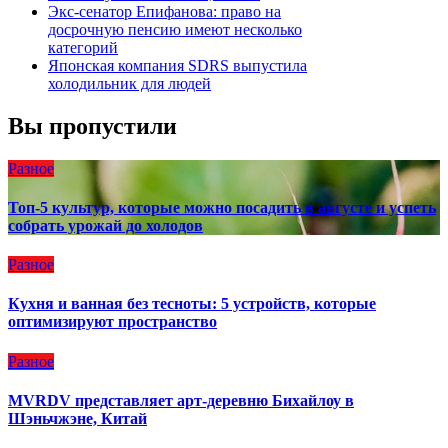
Экс-сенатор Епифанова: право на
досрочную пенсию имеют несколько
категорий
Японская компания SDRS выпустила
холодильник для людей
Вы пропустили
Разное
Топ-5 культур, которые можно посадить в августе и успеть
собрать урожай до холодов
Разное
Кухня и ванная без тесноты: 5 устройств, которые
оптимизируют пространство
Разное
MVRDV представляет арт-деревню Бихайлоу в
Шэньчжэне, Китай