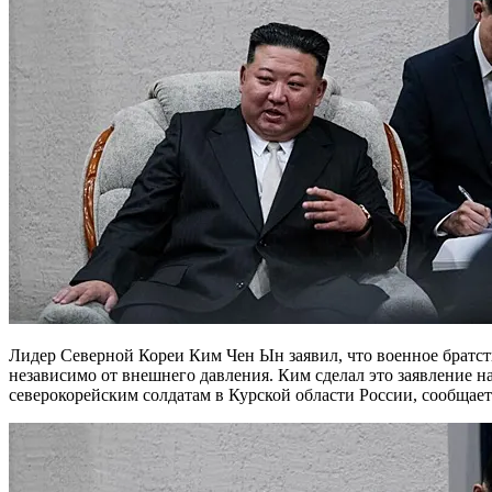
Лидер Северной Кореи Ким Чен Ын заявил, что военное братство между КНДР и Россией будет укрепляться
независимо от внешнего давления. Ким сделал это заявление 
северокорейским солдатам в Курской области России, сообщае