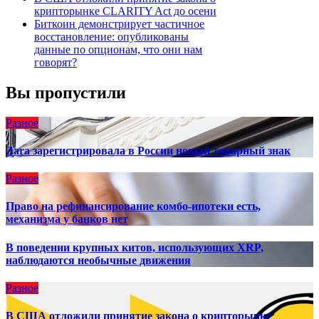
крипторынке CLARITY Act до осени
Биткоин демонстрирует частичное
восстановление: опубликованы
данные по опционам, что они нам
говорят?
Вы пропустили
Разное
Zara зарегистрировала в России новый товарный знак
Разное
Право на рефинансирование комбо-ипотеки есть,
механизма у банков нет
В поведении крупных китов, использующих XRP,
наблюдаются необычные движения
Разное
В США отложили принятие закона о крипторынке