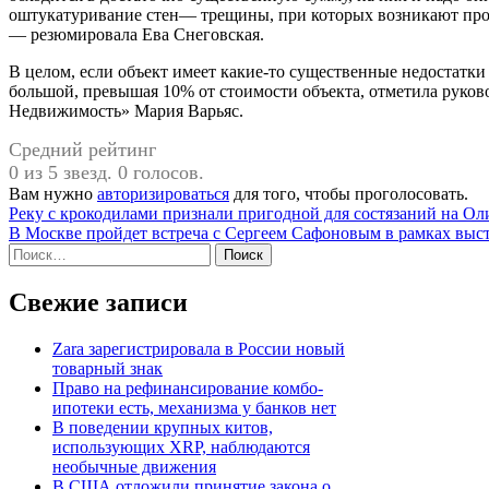
оштукатуривание стен— трещины, при которых возникают прод
— резюмировала Ева Снеговская.
В целом, если объект имеет какие-то существенные недостатки
большой, превышая 10% от стоимости объекта, отметила руко
Недвижимость» Мария Варьяс.
Средний рейтинг
0 из 5 звезд. 0 голосов.
Вам нужно
авторизироваться
для того, чтобы проголосовать.
Навигация
Реку с крокодилами признали пригодной для состязаний на О
В Москве пройдет встреча с Сергеем Сафоновым в рамках выст
по
Найти:
записям
Свежие записи
Zara зарегистрировала в России новый
товарный знак
Право на рефинансирование комбо-
ипотеки есть, механизма у банков нет
В поведении крупных китов,
использующих XRP, наблюдаются
необычные движения
В США отложили принятие закона о