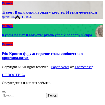
Разное
Trezor: Ваши ключи всегда у кого-то. И этим человеком
должны быть вы.
Разное
Курсы валют 8 августа: рубль упал к доллару и евро
Разное
Рбк Крипто форум: горячие темы сообщества о
криптовалютах
Copyright © All rights reserved
|
Paper News
от
Themeansar
.
НОВОСТИ 24
Обсуждения и анализ событий
Найти: