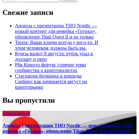
записям
Свежие записи
Анонсы с презентации THQ Nordic —
новый контент для ремейка «Готики»,
обновление Titan Quest II и не только
Trezor: Ваши ключи всегда у кого-то. И
этим человеком должны быть вы.
Курсы валют 8 августа: рубль упал к
доллару и евро
Рбк Крипто форум: горячие темы
сообщества о криптовалютах
Стагнация биткоина и рекорды
Cardano: как начинается август на
крипторынке
Вы пропустили
Образование
Анонсы с презентации THQ Nordic — новый контент для
ремейка «Готики», обновление Titan Quest II и не только