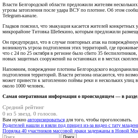
Власти Белгородской области предложили жителям нескольких
угрозы затопления после удара ВСУ по плотине. Об этом сообщ
Telegram-канале.
Гладков пояснил, что эвакуация касается жителей конкретных 
микрорайоне Титовка Шебекино, которым предложили размеще
Он предупредил, что в случае повторных атак на повреждённ
возникнуть угроза подтопления этих территорий, где проживае
что с 24 по 25 октября в регионе было сбито 35 беспилотников
новых защитных сооружений на остановках и в местах скоплен
Напомним, повреждение плотины Белгородского водохранилища
подтопления территорий. Власти региона опасаются, что возм
может привести к затоплению поймы реки и нескольких улиц 
около 1000 человек.
Самая оперативная информация о происходящем — в разделе
Средний рейтинг
0 из 5 звезд. 0 голосов.
Вам нужно
авторизироваться
для того, чтобы проголосовать.
Навигация
Родителей нашли и взяли под прицел из-за видео с тату младен
Порядка 40 участников массовой драки задержаны в Новой Мо
по
Найти: