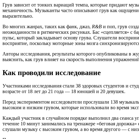
Грув зависит от тонких вариаций темпа, которые придают музы
механичность. Музыканты часто описывают грув как ощущение
выразительно.
Во многих жанрах, таких как фанк, джаз,
R&B
и поп, грув созд
неожиданности в ритмических рисунках. Бас «сцепляется» с б
пульс, который закладывает основу грува. Слушатели восприним
восприятие, поскольку моторные зоны мозга синхронизируютс
Авторы исследования, результаты которого опубликованы в журна
выяснить, как грув влияет на скорость выполнения упражнен
Как проводили исследование
Участниками исследования стали 38 здоровых студентов и сту
возрасте от 18 лет до 21 года — 18 юношей и 20 девушек.
Перед экспериментом исследователи прослушали 138 музыкаль
высоким и низким грувом, которые использовали во время экс
Каждый участник в случайном порядке выполнил два сеанса у
течение 10 минут занимались на тренажере «беговая дорожка» 
слушали музыку с высоким грувом, а во время другого — с ни