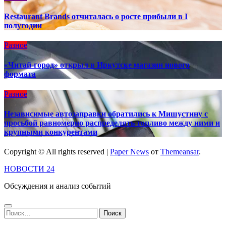
Restaurant Brands отчиталась о росте прибыли в I
полугодии
Разное
«Читай-город» открыл в Иркутске магазин нового
формата
Разное
Независимые автозаправки обратились к Мишустину с
просьбой равномерно распределять топливо между ними и
крупными конкурентами
Copyright © All rights reserved
|
Paper News
от
Themeansar
.
НОВОСТИ 24
Обсуждения и анализ событий
Найти: