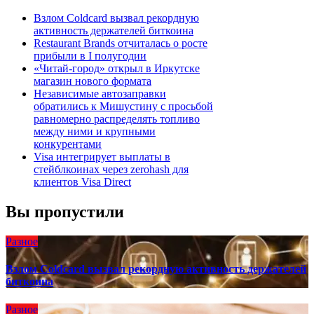
Взлом Coldcard вызвал рекордную
активность держателей биткоина
Restaurant Brands отчиталась о росте
прибыли в I полугодии
«Читай-город» открыл в Иркутске
магазин нового формата
Независимые автозаправки
обратились к Мишустину с просьбой
равномерно распределять топливо
между ними и крупными
конкурентами
Visa интегрирует выплаты в
стейблкоинах через zerohash для
клиентов Visa Direct
Вы пропустили
Разное
Взлом Coldcard вызвал рекордную активность держателей
биткоина
Разное