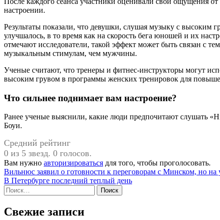
После каждого сеанса участники оценивали свои ощущения от 
настроении.
Результаты показали, что девушки, слушая музыку с высоким гр
улучшалось, в то время как на скорость бега юношей и их наст
отмечают исследователи, такой эффект может быть связан с те
музыкальным стимулам, чем мужчины.
Ученые считают, что тренеры и фитнес-инструкторы могут исп
высоким грувом в программы женских тренировок для повышен
Что сильнее поднимает вам настроение?
Ранее ученые выяснили, какие люди предпочитают слушать «Н
Боуи.
Средний рейтинг
0 из 5 звезд. 0 голосов.
Вам нужно
авторизироваться
для того, чтобы проголосовать.
Навигация
Вильнюс заявил о готовности к переговорам с Минском, но на
В Петербурге последний теплый день
по
Найти:
записям
Свежие записи