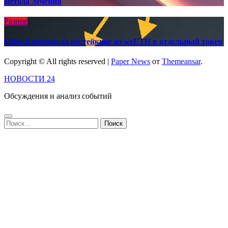
метода лечения
Разное
Ether.fi перенесла рестейкинг из weETH в отдельный токен
Copyright © All rights reserved
|
Paper News
от
Themeansar
.
НОВОСТИ 24
Обсуждения и анализ событий
Найти: