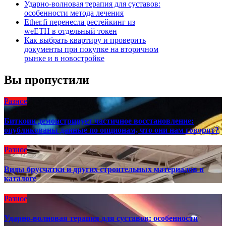
Ударно-волновая терапия для суставов:
особенности метода лечения
Ether.fi перенесла рестейкинг из
weETH в отдельный токен
Как выбрать квартиру и проверить
документы при покупке на вторичном
рынке и в новостройке
Вы пропустили
Разное
Биткоин демонстрирует частичное восстановление:
опубликованы данные по опционам, что они нам говорят?
Разное
Виды брусчатки и других строительных материалов в
каталоге
Разное
Ударно-волновая терапия для суставов: особенности