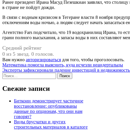
Ранее президент Ирана Масуд Пезешкиан заявлял, что столицу 
в стране не пойдут дожди.
В связи с водным кризисом в Тегеране власти 8 ноября предуп
отключениям воды ночью, а людям следует начать запасаться е
Агентство Fars подсчитало, что 19 водохранилищ Ирана, то есть
грани полного высыхания, а запасы воды в них составляют мен
Средний рейтинг
0 из 5 звезд. 0 голосов.
Вам нужно
авторизироваться
для того, чтобы проголосовать.
Навигация
Математика помогла выяснить, куда исчезли неандертальцы
Эксперты зафиксировали падение инвестиций в недвижимость
по
Найти:
записям
Свежие записи
Биткоин демонстрирует частичное
восстановление: опубликованы
данные по опционам, что они нам
говорят?
Виды брусчатки и других
строительных материалов в каталоге