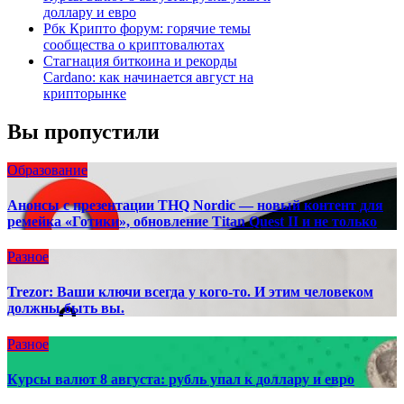
доллару и евро
Рбк Крипто форум: горячие темы
сообщества о криптовалютах
Стагнация биткоина и рекорды
Cardano: как начинается август на
крипторынке
Вы пропустили
Образование
Анонсы с презентации THQ Nordic — новый контент для
ремейка «Готики», обновление Titan Quest II и не только
Разное
Trezor: Ваши ключи всегда у кого-то. И этим человеком
должны быть вы.
Разное
Курсы валют 8 августа: рубль упал к доллару и евро