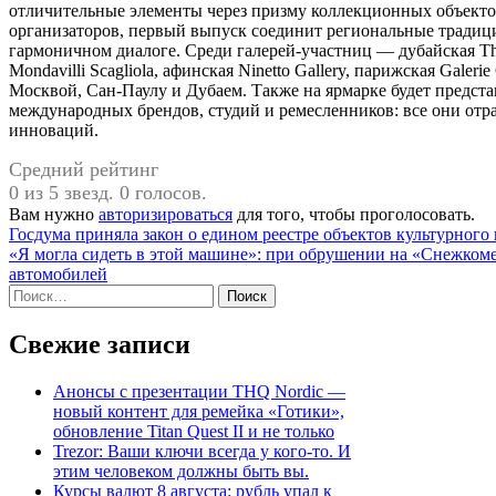
отличительные элементы через призму коллекционных объектов
организаторов, первый выпуск соединит региональные традиц
гармоничном диалоге. Среди галерей-участниц — дубайская Th
Mondavilli Scagliola, афинская Ninetto Gallery, парижская Galer
Москвой, Сан-Паулу и Дубаем. Также на ярмарке будет предста
международных брендов, студий и ремесленников: все они отр
инноваций.
Средний рейтинг
0 из 5 звезд. 0 голосов.
Вам нужно
авторизироваться
для того, чтобы проголосовать.
Навигация
Госдума приняла закон о едином реестре объектов культурного
«Я могла сидеть в этой машине»: при обрушении на «Снежкоме
по
автомобилей
записям
Найти:
Свежие записи
Анонсы с презентации THQ Nordic —
новый контент для ремейка «Готики»,
обновление Titan Quest II и не только
Trezor: Ваши ключи всегда у кого-то. И
этим человеком должны быть вы.
Курсы валют 8 августа: рубль упал к