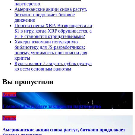
партнерство
Американские акции снова растут,
биткоин продолжает боковое
движение
Прогноз цены XRP: Возвращается ли
$1 в игру, когда XRP обрушивается, а
ETF становятся отрицательными?
Хакеры взломали популярную
библиотеку для JS-разработчиков:
почему уязвимость npm опасна для
крипты
Курсы валют 7 августа: рубль рухнул
ко всем основным валютам
Вы пропустили
Разное
Cosmos Labs и Zeeve заключили партнерство
Разное
Американские акции снова растут, биткоин продолжает