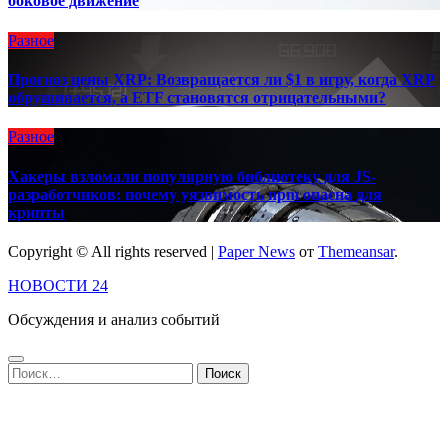
боковое движение
Разное
Прогноз цены XRP: Возвращается ли $1 в игру, когда XRP
обрушивается, а ETF становятся отрицательными?
Разное
Хакеры взломали популярную библиотеку для JS-
разработчиков: почему уязвимость npm опасна для
крипты
Copyright © All rights reserved
|
Paper News
от
Themeansar
.
НОВОСТИ 24
Обсуждения и анализ событий
Найти: