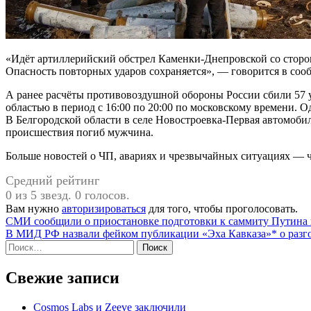
«Идёт артиллерийский обстрел Каменки-Днепровской со сторо
Опасность повторных ударов сохраняется», — говорится в соо
А ранее расчёты противовоздушной обороны России сбили 57 
областью в период с 16:00 по 20:00 по московскому времени. 
В Белгородской области в селе Новостроевка-Первая автомобил
происшествия погиб мужчина.
Больше новостей о ЧП, авариях и чрезвычайных ситуациях — чи
Средний рейтинг
0 из 5 звезд. 0 голосов.
Вам нужно
авторизироваться
для того, чтобы проголосовать.
Навигация
СМИ сообщили о приостановке подготовки к саммиту Путина 
В МИД РФ назвали фейком публикации «Эха Кавказа»* о разг
по
Найти:
записям
Свежие записи
Cosmos Labs и Zeeve заключили