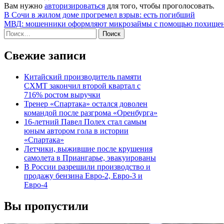
Вам нужно
авторизироваться
для того, чтобы проголосовать.
Навигация
В Сочи в жилом доме прогремел взрыв: есть погибший
МВД: мошенники оформляют микрозаймы с помощью похищенн
по
Найти:
записям
Свежие записи
Китайский производитель памяти
CXMT закончил второй квартал с
716% ростом выручки
Тренер «Спартака» остался доволен
командой после разгрома «Оренбурга»
16-летний Павел Полех стал самым
юным автором гола в истории
«Спартака»
Летчики, выжившие после крушения
самолета в Приангарье, эвакуированы
В России разрешили производство и
продажу бензина Евро-2, Евро-3 и
Евро-4
Вы пропустили