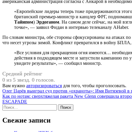
американская администрация согласна с Анкарой в необходимо
«Европейские лидеры теперь тоже придерживаются этого мнения, в частности, посетившие Анкару
британский премьер-министр и канцлер ФРГ, поднимавшие
Тайипом
)
Эрдоганом
. На самом деле сейчас, на мой взг
точке», — заявил Фидан в интервью телеканалу AHaber.
По словам министра, обе стороны сфокусированы на атаках по 
что несет угрозы зимой. Конфликт превратился в войну БПЛА,
«Все условия для прекращения огня имеются… необходимо, чтобы стороны-посредники предприняли
действия в подходящем месте и запустили кампанию по у
увидите результаты», — сообщил министр.
Средний рейтинг
0 из 5 звезд. 0 голосов.
Вам нужно
авторизироваться
для того, чтобы проголосовать.
Навигация
Олег Царёв выиграл суд против «охраноты»: Имя Витязевой в 
Как по нотам: сверхтяжелая ракета New Glenn совершила втор
по
ESCAPADE
записям
Найти:
Свежие записи