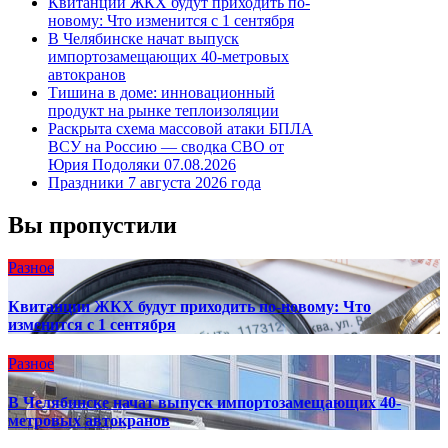
Квитанции ЖКХ будут приходить по-
новому: Что изменится с 1 сентября
В Челябинске начат выпуск
импортозамещающих 40-метровых
автокранов
Тишина в доме: инновационный
продукт на рынке теплоизоляции
Раскрыта схема массовой атаки БПЛА
ВСУ на Россию — сводка СВО от
Юрия Подоляки 07.08.2026
Праздники 7 августа 2026 года
Вы пропустили
Разное
Квитанции ЖКХ будут приходить по-новому: Что
изменится с 1 сентября
Разное
В Челябинске начат выпуск импортозамещающих 40-
метровых автокранов