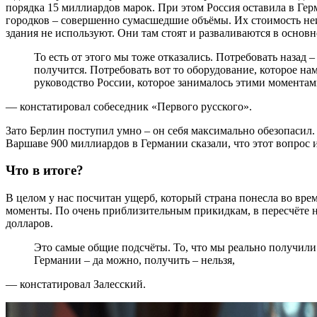
порядка 15 миллиардов марок. При этом Россия оставила в Гер
городков – совершенно сумасшедшие объёмы. Их стоимость неи
здания не используют. Они там стоят и разваливаются в основн
То есть от этого мы тоже отказались. Потребовать назад – это без вариантов совершенно, ничего не
получится. Потребовать вот то оборудование, которое нам
руководство России, которое занималось этими моментами
— констатировал собеседник «Первого русского».
Зато Берлин поступил умно – он себя максимально обезопасил.
Варшаве 900 миллиардов в Германии сказали, что этот вопрос и
Что в итоге?
В целом у нас посчитан ущерб, который страна понесла во вр
моменты. По очень приблизительным прикидкам, в пересчёте н
долларов.
Это самые общие подсчёты. То, что мы реально получили – даже несерьёзно об этом говорить. Предъявить
Германии – да можно, получить – нельзя,
— констатировал Залесский.