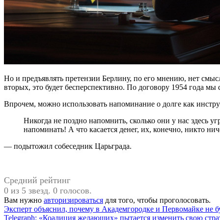
Но и предъявлять претензии Берлину, по его мнению, нет смысл
вторых, это будет бесперспективно. По договору 1954 года мы 
Впрочем, можно использовать напоминание о долге как инстру
Никогда не поздно напомнить, сколько они у нас здесь угробили всего. <…> Об этом обязательно надо
напоминать! А что касается денег, их, конечно, никто нич
— подытожил собеседник Царьграда.
Средний рейтинг
0 из 5 звезд. 0 голосов.
Вам нужно
авторизироваться
для того, чтобы проголосовать.
Навигация
Эксперт объяснил, почему в Академгородке и Первомайке не б
Telegraph: «Коалиция желающих» пытается изменить свою стр