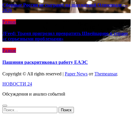
Сборные России не сыграют на шахматной Олимпиаде —
2026
Разное
JFeed: Трамп пригрозил превратить Швейцарию в страну
«с серьезными проблемами»
Разное
Пашинян раскритиковал работу ЕАЭС
Copyright © All rights reserved
|
Paper News
от
Themeansar
.
НОВОСТИ 24
Обсуждения и анализ событий
Найти: