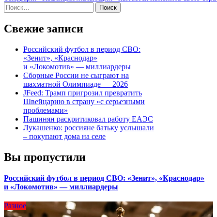
по
Найти:
записям
Свежие записи
Российский футбол в период СВО:
«Зенит», «Краснодар»
и «Локомотив» — миллиардеры
Сборные России не сыграют на
шахматной Олимпиаде — 2026
JFeed: Трамп пригрозил превратить
Швейцарию в страну «с серьезными
проблемами»
Пашинян раскритиковал работу ЕАЭС
Лукашенко: россияне батьку услышали
– покупают дома на селе
Вы пропустили
Российский футбол в период СВО: «Зенит», «Краснодар»
и «Локомотив» — миллиардеры
Разное