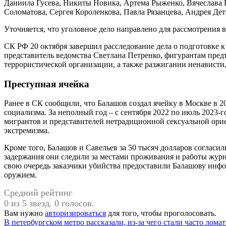
Даниила Гусева, Никиты Новика, Артема Рыженко, Вячеслава
Соломатова, Сергея Короленкова, Павла Рязанцева, Андрея Дет
Уточняется, что уголовное дело направлено для рассмотрения 
СК РФ 20 октября завершил расследование дела о подготовке
представитель ведомства Светлана Петренко, фигурантам пред
террористической организации, а также разжигании ненависти, 
Преступная ячейка
Ранее в СК сообщили, что Балашов создал ячейку в Москве в 2
социализма. За неполный год – с сентября 2022 по июль 2023-
мигрантов и представителей нетрадиционной сексуальной орие
экстремизма.
Кроме того, Балашов и Савельев за 50 тысяч долларов соглас
задержания они следили за местами проживания и работы жур
свою очередь заказчики убийства предоставили Балашову инф
оружием.
Средний рейтинг
0 из 5 звезд. 0 голосов.
Вам нужно
авторизироваться
для того, чтобы проголосовать.
Навигация
В петербургском метро рассказали, из-за чего стали часто ломат