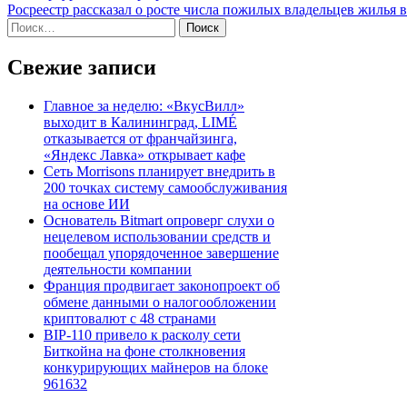
Росреестр рассказал о росте числа пожилых владельцев жилья 
по
Найти:
записям
Свежие записи
Главное за неделю: «ВкусВилл»
выходит в Калининград, LIMÉ
отказывается от франчайзинга,
«Яндекс Лавка» открывает кафе
Сеть Morrisons планирует внедрить в
200 точках систему самообслуживания
на основе ИИ
Основатель Bitmart опроверг слухи о
нецелевом использовании средств и
пообещал упорядоченное завершение
деятельности компании
Франция продвигает законопроект об
обмене данными о налогообложении
криптовалют с 48 странами
BIP-110 привело к расколу сети
Биткойна на фоне столкновения
конкурирующих майнеров на блоке
961632