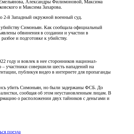
 Емельянова, Александры Филимоновой, Максима
ковского и Максима Захарова.
во 2-й Западный окружной военный суд.
 к убийству Симоньян. Как сообщала официальный
ъявлены обвинения в создании и участии в
разбое и подготовке к убийству.
022 году и вовлек в нее сторонников национал-
го – участники совершили шесть нападений на
нтации, публикуя видео в интернете для пропаганды
ились убить Симоньян, но были задержаны ФСБ. До
налистки, сообщая об этом неустановленным лицам. В
ормацию о расположении двух тайников с деньгами и
ься поезда