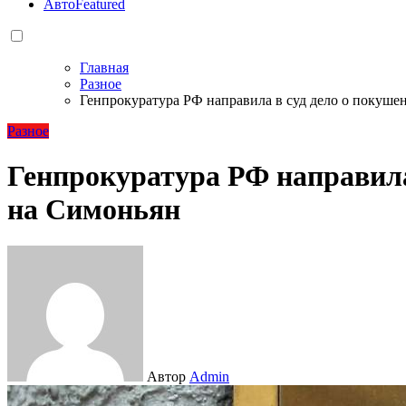
Авто
Featured
Главная
Разное
Генпрокуратура РФ направила в суд дело о покуше
Разное
Генпрокуратура РФ направила
на Симоньян
Автор
Admin