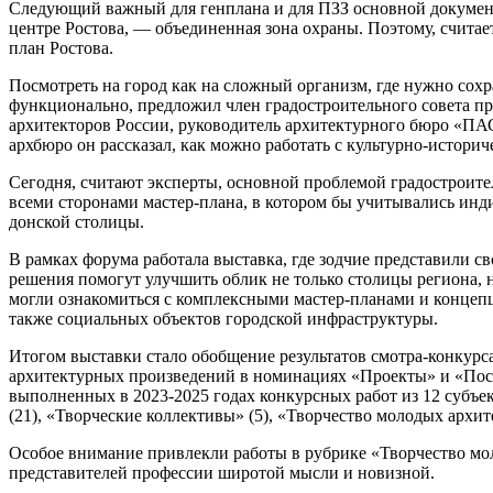
Следующий важный для генплана и для ПЗЗ основной докумен
центре Ростова, — объединенная зона охраны. Поэтому, считае
план Ростова.
Посмотреть на город как на сложный организм, где нужно сохра
функционально, предложил член градостроительного совета пр
архитекторов России, руководитель архитектурного бюро «ПА
архбюро он рассказал, как можно работать с культурно-истори
Сегодня, считают эксперты, основной проблемой градостроител
всеми сторонами мастер-плана, в котором бы учитывались инд
донской столицы.
В рамках форума работала выставка, где зодчие представили 
решения помогут улучшить облик не только столицы региона, 
могли ознакомиться с комплексными мастер-планами и концепц
также социальных объектов городской инфраструктуры.
Итогом выставки стало обобщение результатов смотра-конкурс
архитектурных произведений в номинациях «Проекты» и «Постр
выполненных в 2023-2025 годах конкурсных работ из 12 субъе
(21), «Творческие коллективы» (5), «Творчество молодых архит
Особое внимание привлекли работы в рубрике «Творчество мо
представителей профессии широтой мысли и новизной.