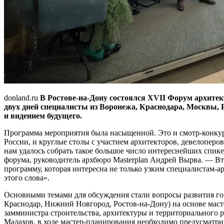
donland.ru
В Ростове-на-Дону состоялся XVII Форум архитек
двух дней специалисты из Воронежа, Краснодара, Москвы, 
и видением будущего.
Программа мероприятия была насыщенной. Это и смотр-конку
России, и круглые столы с участием архитекторов, девелоперов
нам удалось собрать такое большое число интереснейших спик
форума, руководитель архбюро Masterplan Андрей Вырва. — Вт
программу, которая интересна не только узким специалистам-а
этого слова».
Основными темами для обсуждения стали вопросы развития го
Краснодар, Нижний Новгород, Ростов-на-Дону) на основе маст
замминистра строительства, архитектуры и территориального 
Малахов, в ходе мастер-планирования необходимо предусматри