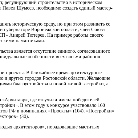
т, регулирующий строительство в историческом
т Павел Шумеев, необходимо создать единый мастер-
нять историческую среду, но при этом развивать ее
и губернаторе Воронежской области, член Союза
СП» Андрей Тютерев. На примере работы своего
ческими памятниками.
ьства является отсутствие единого, согласованного
ивидуальные особенности всех восьми районов
свои проекты. В ближайшее время архитектурные
но и других городов Ростовской области. Желающие
иями благоустройства и новой жилой застройки, а
а «Архитавр», где озвучили имена победителей
ойки». В этом году в конкурсе участвовало 160
ктов РФ в номинациях «Проекты» (104), «Постройки»
екторов» (30).
лодых архитекторов», порадовавшие маститых