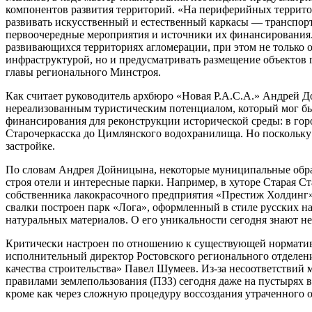
компонентов развития территорий. «На периферийных террито
развивать искусственный и естественный каркасы — транспор
первоочередные мероприятия и источники их финансирования
развивающихся территориях агломерации, при этом не только 
инфраструктурой, но и предусматривать размещение объектов 
главы регионального Минстроя.
Как считает руководитель архбюро «Новая Р.А.С.А.» Андрей Д
нереализованным туристическим потенциалом, который мог бы
финансирования для реконструкции исторической среды: в гор
Старочеркасска до Цимлянского водохранилища. Но поскольку 
застройке.
По словам Андрея Дойницына, некоторые муниципальные обра
строя отели и интересные парки. Например, в хуторе Старая 
собственника лакокрасочного предприятия «Престиж Холдинг
свалки построен парк «Лога», оформленный в стиле русских н
натуральных материалов. О его уникальности сегодня знают не 
Критически настроен по отношению к существующей нормативн
исполнительный директор Ростовского регионального отделе
качества строительства» Павел Шумеев. Из-за несоответствий
правилами землепользования (ПЗЗ) сегодня даже на пустырях в
кроме как через сложную процедуру воссоздания утраченного о