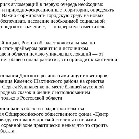
риях агломераций в первую очередь необходимо
т и природно-рекреационные территории, определять
. Важно формировать городскую среду на новых
обеспечивать население необходимой социальной
городского значения», — подчеркнул заместитель
ойницын, Ростов обладает колоссальным, но
 стать драйвером развития и источником
оде и области немало уникальных локаций — от
нет общего плана развития, это приводит к хаотичной
зования Донского региона сами ищут инвесторов,
Станица Каменск-Шахтинского района на средства
» Сергея Кушнаренко на месте бывшей мусорной
ародных сказок и былин с использованием
только в Ростовской области.
ой базе в области градостроительства
ния Общероссийского общественного фонда «Центр
 между генпланом донской столицы и новыми
 охранной зоне практически нельзя что-то строить
бъекта.