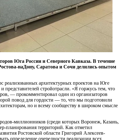
торов Юга России и Северного Кавказа. В течение
Ростова-наДону, Саратова и Сочи делились опытом
рс реализованных архитектурных проектов на Юге
 и представителей стройотрасли. «Я горжусь тем, что
еров, — прокомментировал один из организаторов
орой повод для гордости — то, что мы подготовили
рхитекторам, но и всему сообществу в широком смысле
родов-миллионников (среди которых Воронеж, Казань,
ер-планирования территорий. Как отметил
развития Ростовской области Григорий Алексеев-
вать определение очередности реализации всех