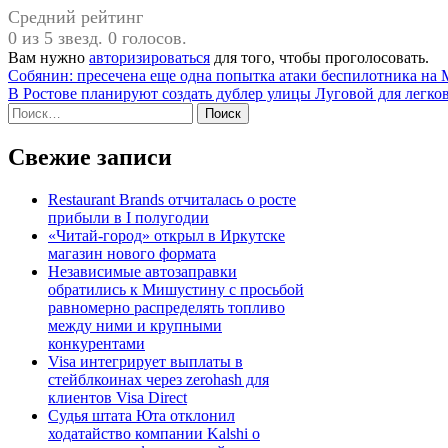
Средний рейтинг
0 из 5 звезд. 0 голосов.
Вам нужно
авторизироваться
для того, чтобы проголосовать.
Навигация
Собянин: пресечена еще одна попытка атаки беспилотника на 
В Ростове планируют создать дублер улицы Луговой для легко
по
Найти:
записям
Свежие записи
Restaurant Brands отчиталась о росте
прибыли в I полугодии
«Читай-город» открыл в Иркутске
магазин нового формата
Независимые автозаправки
обратились к Мишустину с просьбой
равномерно распределять топливо
между ними и крупными
конкурентами
Visa интегрирует выплаты в
стейблкоинах через zerohash для
клиентов Visa Direct
Судья штата Юта отклонил
ходатайство компании Kalshi о