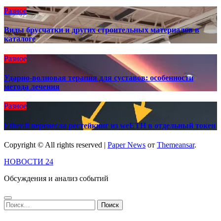
Разное
Виды брусчатки и других строительных материалов в
каталоге
Разное
Ударно-волновая терапия для суставов: особенности
метода лечения
Разное
Ether.fi перенесла рестейкинг из weETH в отдельный токен
Copyright © All rights reserved
|
Paper News
от
Themeansar
.
НОВОСТИ 24
Обсуждения и анализ событий
Найти: