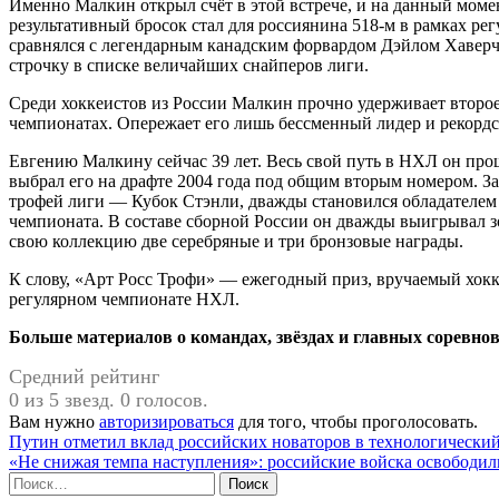
Именно Малкин открыл счёт в этой встрече, и на данный момен
результативный бросок стал для россиянина 518-м в рамках р
сравнялся с легендарным канадским форвардом Дэйлом Хаверч
строчку в списке величайших снайперов лиги.
Среди хоккеистов из России Малкин прочно удерживает второе
чемпионатах. Опережает его лишь бессменный лидер и рекордс
Евгению Малкину сейчас 39 лет. Весь свой путь в НХЛ он пр
выбрал его на драфте 2004 года под общим вторым номером. З
трофей лиги — Кубок Стэнли, дважды становился обладателем
чемпионата. В составе сборной России он дважды выигрывал з
свою коллекцию две серебряные и три бронзовые награды.
К слову, «Арт Росс Трофи» — ежегодный приз, вручаемый хокк
регулярном чемпионате НХЛ.
Больше материалов о командах, звёздах и главных соревнова
Средний рейтинг
0 из 5 звезд. 0 голосов.
Вам нужно
авторизироваться
для того, чтобы проголосовать.
Навигация
Путин отметил вклад российских новаторов в технологический
«Не снижая темпа наступления»: российские войска освободил
по
Найти: