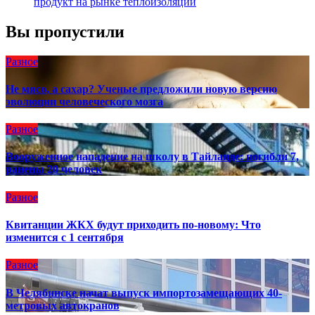
продукт на рынке теплоизоляции
Вы пропустили
Разное
Не мясо, а сахар? Ученые предложили новую версию
эволюции человеческого мозга
Разное
Вооруженное нападение на школу в Тайланде: погибли 7,
ранены 20 человек
Разное
Квитанции ЖКХ будут приходить по-новому: Что
изменится с 1 сентября
Разное
В Челябинске начат выпуск импортозамещающих 40-
метровых автокранов