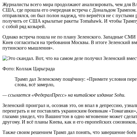
Журналисты всего мира продолжают анализировать, чем для Вл
США, где прошла его очередная встреча с Дональдом Трампом.
отправлялся, он был полон надежд, что вернётся не с пустыми
получить от США крылатые ракеты Tomahawk. И чтобы Трампу 
с собой ряд козырей.
Однако встреча пошла не по плану Зеленского. Западные СМИ 
Киев согласиться на требования Москвы. В итоге Зеленский в
путинского мышления».
Фото: Коллаж Царьграда
Трамп дал Зеленскому пощёчину: «Примите условия перемирия России». Как только прозвучали эти
слова, всё замерло,
— ссылается «ФедералПресс» на китайское издание Sohu.
Зеленский проиграл и, осознав это, он впал в депрессию, узн
переиграть и не поставлять украинским боевикам «Томагавки»
глазами увидел, что Вашингтон в одно мгновение может сделат
другому. И всё планы Киева, как и его европейских союзников,
Также своим решением Трамп дал понять, что завершение боёв