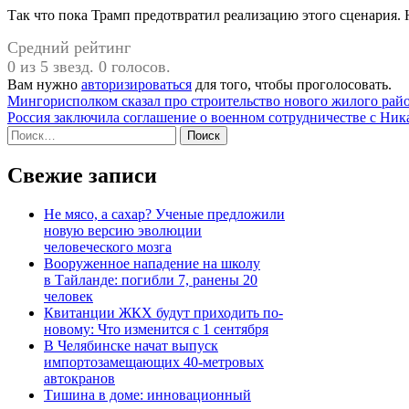
Так что пока Трамп предотвратил реализацию этого сценария. 
Средний рейтинг
0 из 5 звезд. 0 голосов.
Вам нужно
авторизироваться
для того, чтобы проголосовать.
Навигация
Мингорисполком сказал про строительство нового жилого рай
Россия заключила соглашение о военном сотрудничестве с Ник
по
Найти:
записям
Свежие записи
Не мясо, а сахар? Ученые предложили
новую версию эволюции
человеческого мозга
Вооруженное нападение на школу
в Тайланде: погибли 7, ранены 20
человек
Квитанции ЖКХ будут приходить по-
новому: Что изменится с 1 сентября
В Челябинске начат выпуск
импортозамещающих 40-метровых
автокранов
Тишина в доме: инновационный