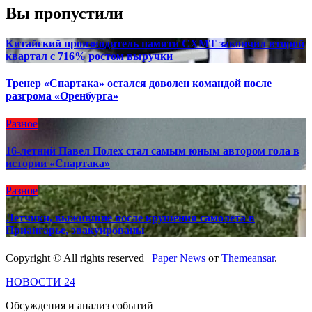
Вы пропустили
Китайский производитель памяти CXMT закончил второй
квартал с 716% ростом выручки
Тренер «Спартака» остался доволен командой после
разгрома «Оренбурга»
Разное
16-летний Павел Полех стал самым юным автором гола в
истории «Спартака»
Разное
Летчики, выжившие после крушения самолета в
Приангарье, эвакуированы
Copyright © All rights reserved
|
Paper News
от
Themeansar
.
НОВОСТИ 24
Обсуждения и анализ событий