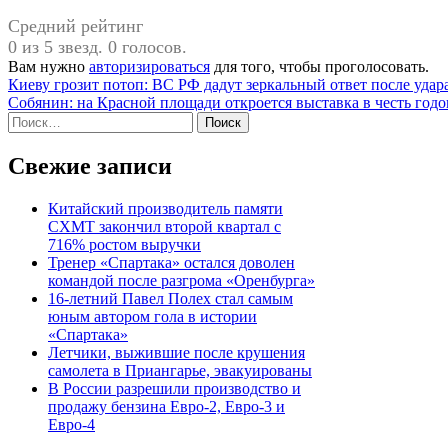
Средний рейтинг
0 из 5 звезд. 0 голосов.
Вам нужно
авторизироваться
для того, чтобы проголосовать.
Навигация
Киеву грозит потоп: ВС РФ дадут зеркальный ответ после удар
Собянин: на Красной площади откроется выставка в честь год
по
Найти:
записям
Свежие записи
Китайский производитель памяти
CXMT закончил второй квартал с
716% ростом выручки
Тренер «Спартака» остался доволен
командой после разгрома «Оренбурга»
16-летний Павел Полех стал самым
юным автором гола в истории
«Спартака»
Летчики, выжившие после крушения
самолета в Приангарье, эвакуированы
В России разрешили производство и
продажу бензина Евро-2, Евро-3 и
Евро-4