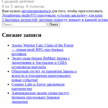
Средний рейтинг
0 из 5 звезд. 0 голосов.
Вам нужно
авторизироваться
для того, чтобы проголосовать.
Навигация
Дизайнеры studioYO придумали «столик-закладку» для книг
5 бытовых хитростей, которые помогут зеркалу в ванной оста
по
Найти:
записям
Свежие записи
Анонс Warrior Cats: Clans of the Forest
— пошаговой RPG про боевых
котофеев
Экзит-скам биржи BitMart: биржа с
лицензиями в Австралии и США
остановила выплаты
Обратный отсчет до принятия Закона о
ясности в отношении криптовалют:
новые события!
Cosmos Labs и Zeeve заключили
партнерство
Американские акции снова растут,
биткоин продолжает боковое
движение