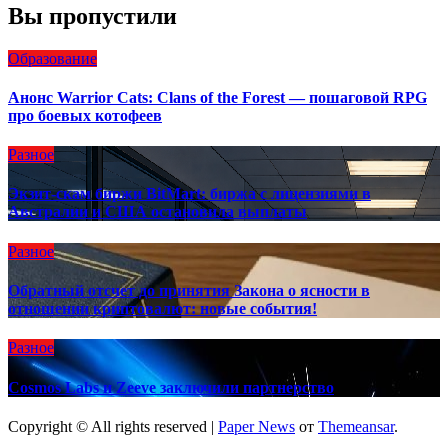
Вы пропустили
Образование
Анонс Warrior Cats: Clans of the Forest — пошаговой RPG
про боевых котофеев
Разное
Экзит-скам биржи BitMart: биржа с лицензиями в
Австралии и США остановила выплаты
Разное
Обратный отсчет до принятия Закона о ясности в
отношении криптовалют: новые события!
Разное
Cosmos Labs и Zeeve заключили партнерство
Copyright © All rights reserved
|
Paper News
от
Themeansar
.