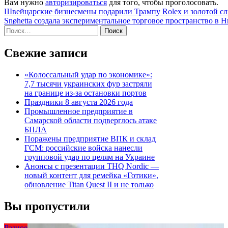
Вам нужно
авторизироваться
для того, чтобы проголосовать.
Навигация
Швейцарские бизнесмены подарили Трампу Rolex и золотой с
Snøhetta создала экспериментальное торговое пространство в 
по
Найти:
записям
Свежие записи
«Колоссальный удар по экономике»:
7,7 тысячи украинских фур застряли
на границе из-за остановки портов
Праздники 8 августа 2026 года
Промышленное предприятие в
Самарской области подверглось атаке
БПЛА
Поражены предприятие ВПК и склад
ГСМ: российские войска нанесли
групповой удар по целям на Украине
Анонсы с презентации THQ Nordic —
новый контент для ремейка «Готики»,
обновление Titan Quest II и не только
Вы пропустили
Разное