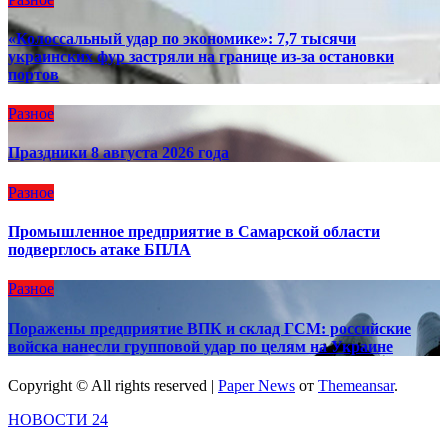
«Колоссальный удар по экономике»: 7,7 тысячи
украинских фур застряли на границе из-за остановки
портов
Разное
Праздники 8 августа 2026 года
Разное
Промышленное предприятие в Самарской области
подверглось атаке БПЛА
Разное
Поражены предприятие ВПК и склад ГСМ: российские
войска нанесли групповой удар по целям на Украине
Copyright © All rights reserved
|
Paper News
от
Themeansar
.
НОВОСТИ 24