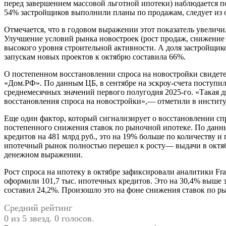
перед завершением массовой льготной ипотеки) наблюдается п
54% застройщиков выполнили планы по продажам, следует из о
Отмечается, что в годовом выражении этот показатель увеличился
Улучшение условий рынка новостроек (рост продаж, снижение 
высокого уровня строительной активности. А доля застройщик
запускам новых проектов к октябрю составила 66%.
О постепенном восстановлении спроса на новостройки свидетел
«Дом.РФ». По данным ЦБ, в сентябре на эскроу-счета поступил
среднемесячных значений первого полугодия 2025-го. «Такая
восстановления спроса на новостройки»,— отметили в инстит
Еще один фактор, который сигнализирует о восстановлении с
постепенного снижения ставок по рыночной ипотеке. По данны
кредитов на 481 млрд руб., это на 19% больше по количеству и
ипотечный рынок полностью перешел к росту— выдачи в октябр
денежном выражении.
Рост спроса на ипотеку в октябре зафиксировали аналитики Fr
оформили 101,7 тыс. ипотечных кредитов. Это на 30,4% выше з
составил 24,2%. Произошло это на фоне снижения ставок по р
Средний рейтинг
0 из 5 звезд. 0 голосов.