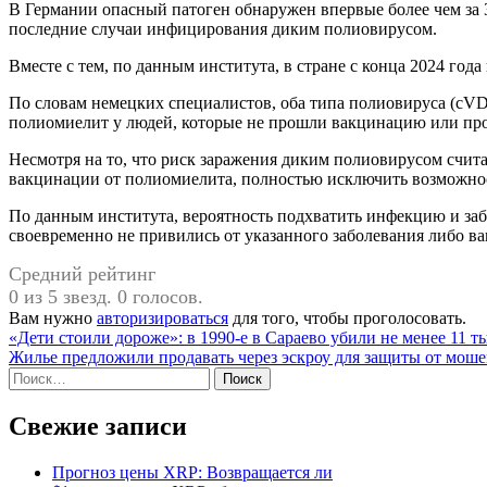
В Германии опасный патоген обнаружен впервые более чем за 3
последние случаи инфицирования диким полиовирусом.
Вместе с тем, по данным института, в стране с конца 2024 год
По словам немецких специалистов, оба типа полиовируса (cV
полиомиелит у людей, которые не прошли вакцинацию или про
Несмотря на то, что риск заражения диким полиовирусом счита
вакцинации от полиомиелита, полностью исключить возможност
По данным института, вероятность подхватить инфекцию и заб
своевременно не привились от указанного заболевания либо в
Средний рейтинг
0 из 5 звезд. 0 голосов.
Вам нужно
авторизироваться
для того, чтобы проголосовать.
Навигация
«Дети стоили дороже»: в 1990-е в Сараево убили не менее 11 т
Жилье предложили продавать через эскроу для защиты от мош
по
Найти:
записям
Свежие записи
Прогноз цены XRP: Возвращается ли