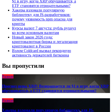
$1 в игру, когда XRP обрушивается, а
ETF становятся отрицательными?
Хакеры взломали популярную
библиотеку для JS-разработчиков:
почему уязвимость npm опасна для
крипты
Курсы валют 7 августа: рубль рухнул
ко всем основным валютам
Новый закон 2026 года:
криптовалютная биржа и легализация
криптовалют в России
Взлом Coldcard вызвал рекордную
активность держателей биткоина
Вы пропустили
Разное
Прогноз цены XRP: Возвращается ли $1 в игру, когда XRP
обрушивается, а ETF становятся отрицательными?
Разное
Хакеры взломали популярную библиотеку для JS-