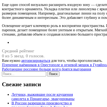
Еще один способ визуально расширить входную зону — сделат
контрастного орнамента. Укладка плитки или линолеума с ярк
размеров помещения. Например, диагональные линии на полу с
более динамичным и интересным. Это добавляет глубину и по
Освещение играет ключевую роль в восприятии пространства. 
парения, делает помещение более уютным и открытым. Мягкий
стенами, добавляя объем и создавая иллюзию большего простра
Средний рейтинг
0 из 5 звезд. 0 голосов.
Вам нужно
авторизироваться
для того, чтобы проголосовать.
Навигация
Пленение наёмников в Орестополе и огневой мешок в Гуляйпол
Работающие россияне больше всего боятся выгорания
по
Найти:
записям
Свежие записи
Летчики, выжившие после крушения
самолета в Приангарье, эвакуированы
В России разрешили производство и