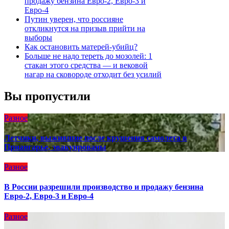
продажу бензина Евро-2, Евро-3 и
Евро-4
Путин уверен, что россияне
откликнутся на призыв прийти на
выборы
Как остановить матерей-убийц?
Больше не надо тереть до мозолей: 1
стакан этого средства — и вековой
нагар на сковороде отходит без усилий
Вы пропустили
Разное
Летчики, выжившие после крушения самолета в
Приангарье, эвакуированы
Разное
В России разрешили производство и продажу бензина
Евро-2, Евро-3 и Евро-4
Разное