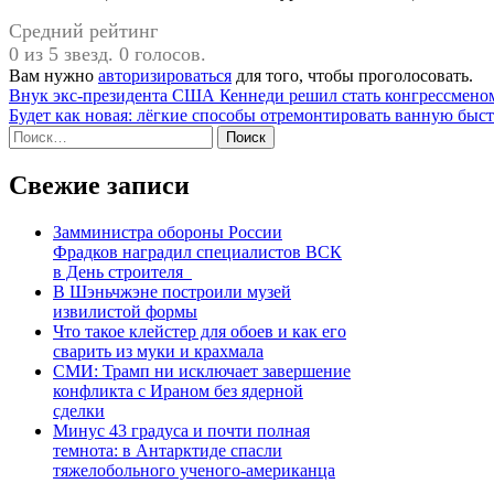
Средний рейтинг
0 из 5 звезд. 0 голосов.
Вам нужно
авторизироваться
для того, чтобы проголосовать.
Навигация
Внук экс-президента США Кеннеди решил стать конгрессмено
Будет как новая: лёгкие способы отремонтировать ванную быст
по
Найти:
записям
Свежие записи
Замминистра обороны России
Фрадков наградил специалистов ВСК
в День строителя
В Шэньчжэне построили музей
извилистой формы
Что такое клейстер для обоев и как его
сварить из муки и крахмала
СМИ: Трамп ни исключает завершение
конфликта с Ираном без ядерной
сделки
Минус 43 градуса и почти полная
темнота: в Антарктиде спасли
тяжелобольного ученого-американца