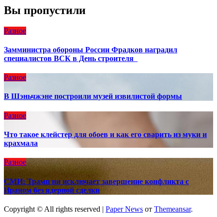
Вы пропустили
Разное
Замминистра обороны России Фрадков наградил
специалистов ВСК в День строителя
Разное
В Шэньчжэне построили музей извилистой формы
Разное
Что такое клейстер для обоев и как его сварить из муки и
крахмала
Разное
СМИ: Трамп ни исключает завершение конфликта с
Ираном без ядерной сделки
Copyright © All rights reserved
|
Paper News
от
Themeansar
.