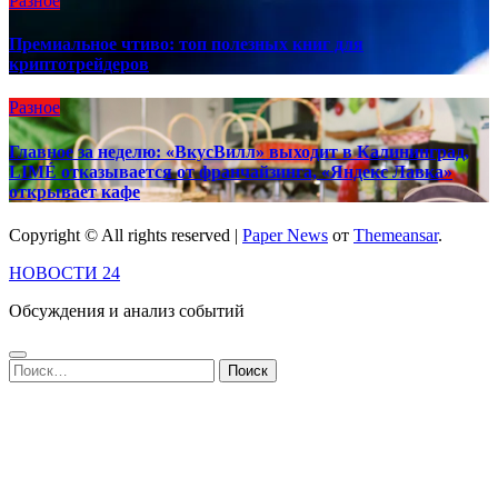
Разное
Премиальное чтиво: топ полезных книг для
криптотрейдеров
Разное
Главное за неделю: «ВкусВилл» выходит в Калининград,
LIMÉ отказывается от франчайзинга, «Яндекс Лавка»
открывает кафе
Copyright © All rights reserved
|
Paper News
от
Themeansar
.
НОВОСТИ 24
Обсуждения и анализ событий
Найти: