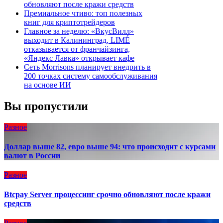
обновляют после кражи средств
Премиальное чтиво: топ полезных
книг для криптотрейдеров
Главное за неделю: «ВкусВилл»
выходит в Калининград, LIMÉ
отказывается от франчайзинга,
«Яндекс Лавка» открывает кафе
Сеть Morrisons планирует внедрить в
200 точках систему самообслуживания
на основе ИИ
Вы пропустили
Разное
Доллар выше 82, евро выше 94: что происходит с курсами
валют в России
Разное
Btcpay Server процессинг срочно обновляют после кражи
средств