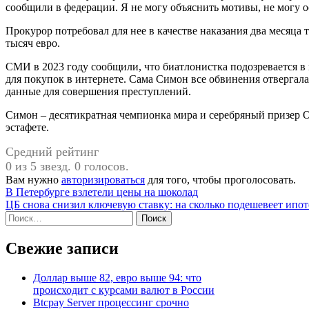
сообщили в федерации. Я не могу объяснить мотивы, не могу ос
Прокурор потребовал для нее в качестве наказания два месяца
тысяч евро.
СМИ в 2023 году сообщили, что биатлонистка подозревается в
для покупок в интернете. Сама Симон все обвинения отвергала,
данные для совершения преступлений.
Симон – десятикратная чемпионка мира и серебряный призер
эстафете.
Средний рейтинг
0 из 5 звезд. 0 голосов.
Вам нужно
авторизироваться
для того, чтобы проголосовать.
Навигация
В Петербурге взлетели цены на шоколад
ЦБ снова снизил ключевую ставку: на сколько подешевеет ипот
по
Найти:
записям
Свежие записи
Доллар выше 82, евро выше 94: что
происходит с курсами валют в России
Btcpay Server процессинг срочно