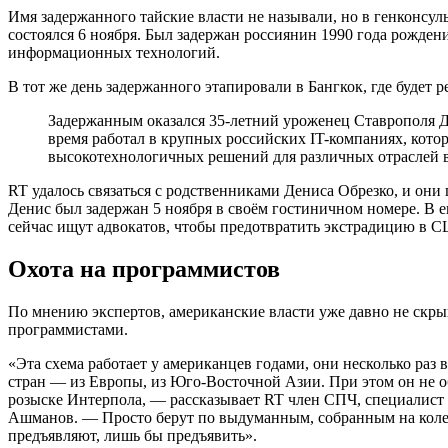
Имя задержанного тайские власти не называли, но в генконсу
состоялся 6 ноября. Был задержан россиянин 1990 года рожде
информационных технологий.
В тот же день задержанного этапировали в Бангкок, где будет р
Задержанным оказался 35-летний уроженец Ставрополя Денис Обрезко. По данным RT, мужчина в разное
время работал в крупных российских IT-компаниях, кото
высокотехнологичных решений для различных отраслей 
RT удалось связаться с родственниками Дениса Обрезко, и они
Денис был задержан 5 ноября в своём гостиничном номере. В е
сейчас ищут адвокатов, чтобы предотвратить экстрадицию в 
Охота на программистов
По мнению экспертов, американские власти уже давно не скрыв
программистами.
«Эта схема работает у американцев годами, они несколько раз
стран — из Европы, из Юго-Восточной Азии. При этом он не об
розыске Интерпола, — рассказывает RT член СПЧ, специалист
Ашманов. — Просто берут по выдуманным, собранным на кол
предъявляют, лишь бы предъявить».