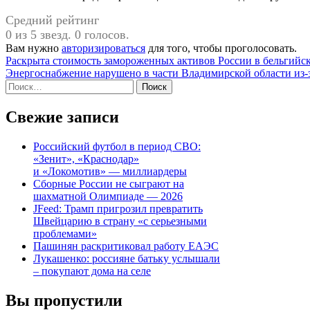
Средний рейтинг
0 из 5 звезд. 0 голосов.
Вам нужно
авторизироваться
для того, чтобы проголосовать.
Навигация
Раскрыта стоимость замороженных активов России в бельгийс
Энергоснабжение нарушено в части Владимирской области из-з
по
Найти:
записям
Свежие записи
Российский футбол в период СВО:
«Зенит», «Краснодар»
и «Локомотив» — миллиардеры
Сборные России не сыграют на
шахматной Олимпиаде — 2026
JFeed: Трамп пригрозил превратить
Швейцарию в страну «с серьезными
проблемами»
Пашинян раскритиковал работу ЕАЭС
Лукашенко: россияне батьку услышали
– покупают дома на селе
Вы пропустили