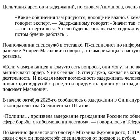
Цель таких арестов и задержаний, по словам Ашманова, очень пр
«Какие обвинения там рисуются, вообще не важно. Схема очень простая. Это рекрутинг хакеров, —
говорит эксперт. — Задержанному говорят: «Значит так, 
— не отвертишься. А если будешь соглашаться, годик-дру
потом будешь работать».
Подполковник спецслужб в отставке, IT-специалист по инфор
разведке Андрей Масалович говорит, что американцы зачасту
розыска.
«Если у американцев к кому-то есть вопросы, они могут и не в
выписывают ордер. У них сейчас 18 спецслужб, каждая из кот
деятельность. И каждая имеет возможность задерживать человек
происходит в другой стране, то и придумать причину экстрадиц
поясняет Масалович.
В начале октября 2025-го сообщалось о задержании в Сингапу
законодательства Соединённых Штатов.
«Полиция… произвела задержание гражданина России по обви
сфере борьбы с кибермошенничеством», — говорилось в Telegr
По мнению финансового блогера Михаила Жуховицкого, США ч
связи с чем он предостерёг специалистов от поездок за рубеж.