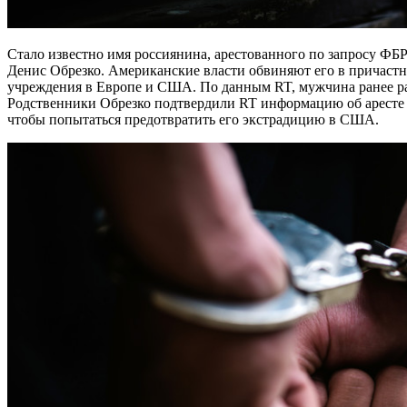
Стало известно имя россиянина, арестованного по запросу ФБР в Таиланде, — это 35-летний уроженец Ставрополя
Денис Обрезко. Американские власти обвиняют его в причастн
учреждения в Европе и США. По данным RT, мужчина ранее ра
Родственники Обрезко подтвердили RT информацию об аресте Д
чтобы попытаться предотвратить его экстрадицию в США.