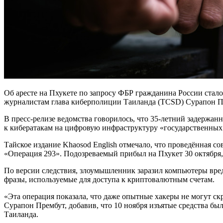
Об аресте на Пхукете по запросу ФБР гражданина России стал
журналистам глава киберполиции Таиланда (TCSD) Сурапон П
В пресс-релизе ведомства говорилось, что 35-летний задержан
к кибератакам на цифровую инфраструктуру «государственных
Тайское издание Khaosod English отмечало, что проведённая с
«Операция 293». Подозреваемый прибыл на Пхукет 30 октября, а
По версии следствия, злоумышленник заразил компьютеры вр
фразы, используемые для доступа к криптовалютным счетам.
«Эта операция показала, что даже опытные хакеры не могут с
Сурапон Прембут, добавив, что 10 ноября изъятые средства б
Таиланда.