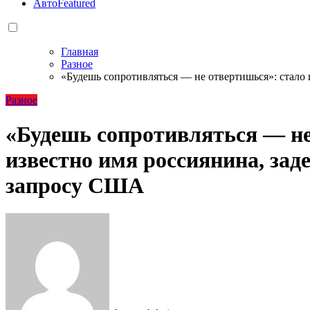
Авто
Featured
Главная
Разное
«Будешь сопротивляться — не отвертишься»: стало
Разное
«Будешь сопротивляться — не
известно имя россиянина, зад
запросу США