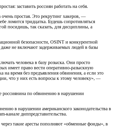
остая: заставить россиян работать на себя.
тебе ломится тридцатка. Будешь сопротивляться
гой посидишь, так сказать, для дисциплины, а
мационной безопасности, OSINT и конкурентной
ю даже не включают задерживаемых людей в базы
ключать человека в базу розыска. Они просто
орых имеет право вести оперативно-разыскную
а на время без предъявления обвинения, а если это
ии, что у них есть вопросы к этому человеку», —
ре россиянина по обвинению в нарушении
нению в нарушении американского законодательства в
am-канале диппредставительства.
ерез такие аресты пополняют «обменные фонды», в