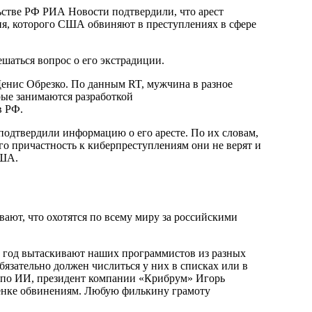
льстве РФ РИА Новости подтвердили, что арест
ния, которого США обвиняют в преступлениях в сфере
ешаться вопрос о его экстрадиции.
рые занимаются разработкой
в РФ.
 подтвердили информацию о его аресте. По их словам,
го причастность к киберпреступлениям они не верят и
США.
ают, что охотятся по всему миру за российскими
 в год вытаскивают наших программистов из разных
язательно должен числиться у них в списках или в
 по ИИ, президент компании «Крибрум» Игорь
енке обвинениям. Любую филькину грамоту