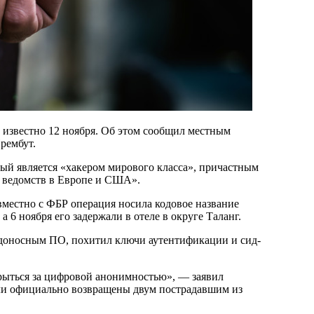
о известно 12 ноября. Об этом сообщил местным
рембут.
ный является «хакером мирового класса», причастным
 ведомств в Европе и США».
овместно с ФБР операция носила кодовое название
 6 ноября его задержали в отеле в округе Таланг.
едоносным ПО, похитил ключи аутентификации и сид-
крыться за цифровой анонимностью», — заявил
ыли официально возвращены двум пострадавшим из