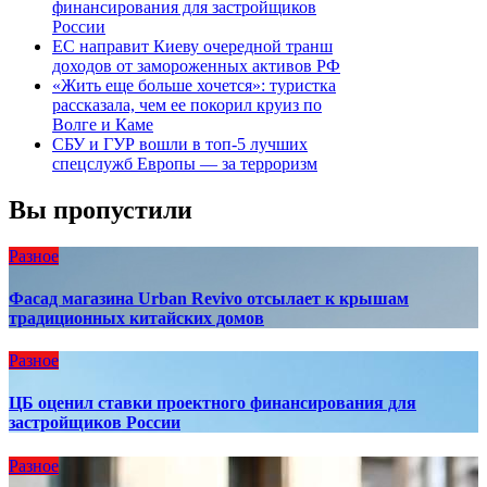
финансирования для застройщиков
России
ЕС направит Киеву очередной транш
доходов от замороженных активов РФ
«Жить еще больше хочется»: туристка
рассказала, чем ее покорил круиз по
Волге и Каме
СБУ и ГУР вошли в топ-5 лучших
спецслужб Европы — за терроризм
Вы пропустили
Разное
Фасад магазина Urban Revivo отсылает к крышам
традиционных китайских домов
Разное
ЦБ оценил ставки проектного финансирования для
застройщиков России
Разное