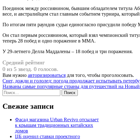
Поединок между россиянином, бывшим обладателем титула Аб
весе, и австралийцем стал главным событием турнира, которы
По итогам пяти раундов судьи единогласно присудили победу 
Он стал первым россиянином, который взял чемпионский титул
теперь 28 побед и одно поражение в ММА.
У 29-летнего Делла Маддалены – 18 побед и три поражения.
Средний рейтинг
0 из 5 звезд. 0 голосов.
Вам нужно
авторизироваться
для того, чтобы проголосовать.
Навигация
Снег, дожди и гололед: погода продолжает испытывать петерб
Названы самые популярные страны для путешествий на Новый
по
Найти:
записям
Свежие записи
Фасад магазина Urban Revivo отсылает
к крышам традиционных китайских
домов
ЦБ оценил ставки проектного