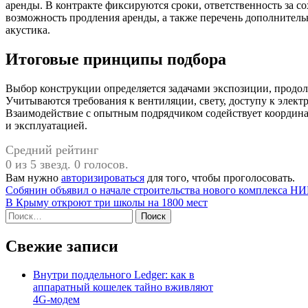
аренды. В контракте фиксируются сроки, ответственность за с
возможность продления аренды, а также перечень дополнител
акустика.
Итоговые принципы подбора
Выбор конструкции определяется задачами экспозиции, продо
Учитываются требования к вентиляции, свету, доступу к элек
Взаимодействие с опытным подрядчиком содействует координа
и эксплуатацией.
Средний рейтинг
0 из 5 звезд. 0 голосов.
Вам нужно
авторизироваться
для того, чтобы проголосовать.
Навигация
Собянин объявил о начале строительства нового комплекса Н
В Крыму откроют три школы на 1800 мест
по
Найти:
записям
Свежие записи
Внутри поддельного Ledger: как в
аппаратный кошелек тайно вживляют
4G-модем