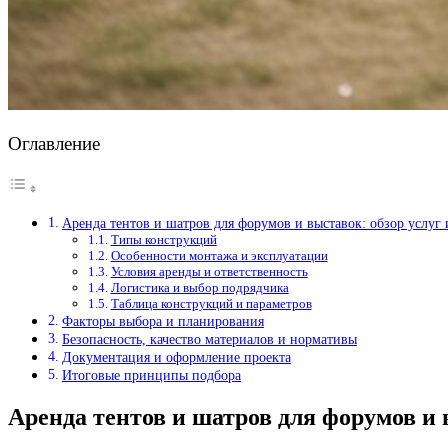
Оглавление
Аренда тентов и шатров для форумов и выставок: обзор услуг 
Типы конструкций
Особенности монтажа и эксплуатации
Условия аренды и ответственность
Логистика и выбор подрядчика
Таблица конструкций и параметров
Факторы выбора и планирования
Безопасность, качество материалов и нормативы
Документация и оформление проекта
Итоговые принципы подбора
Аренда тентов и шатров для форумов и в