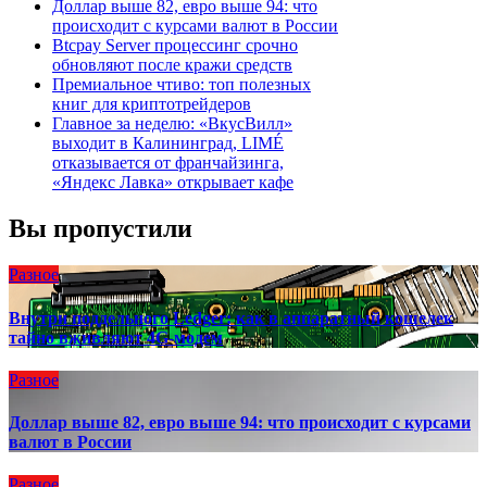
Доллар выше 82, евро выше 94: что
происходит с курсами валют в России
Btcpay Server процессинг срочно
обновляют после кражи средств
Премиальное чтиво: топ полезных
книг для криптотрейдеров
Главное за неделю: «ВкусВилл»
выходит в Калининград, LIMÉ
отказывается от франчайзинга,
«Яндекс Лавка» открывает кафе
Вы пропустили
Разное
Внутри поддельного Ledger: как в аппаратный кошелек
тайно вживляют 4G-модем
Разное
Доллар выше 82, евро выше 94: что происходит с курсами
валют в России
Разное