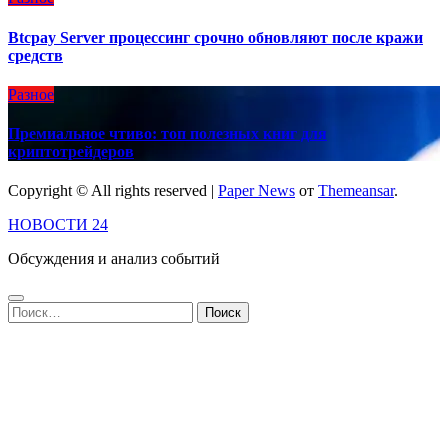
Btcpay Server процессинг срочно обновляют после кражи
средств
Разное
Премиальное чтиво: топ полезных книг для
криптотрейдеров
Copyright © All rights reserved
|
Paper News
от
Themeansar
.
НОВОСТИ 24
Обсуждения и анализ событий
Найти: