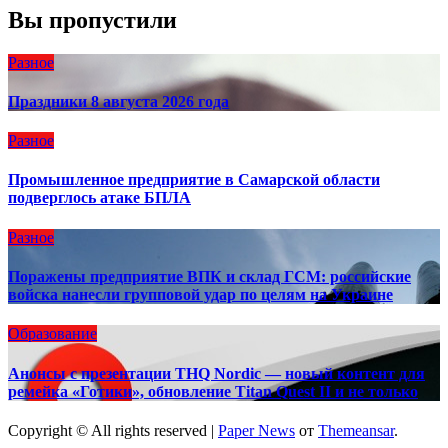
Вы пропустили
Разное
Праздники 8 августа 2026 года
Разное
Промышленное предприятие в Самарской области
подверглось атаке БПЛА
Разное
Поражены предприятие ВПК и склад ГСМ: российские
войска нанесли групповой удар по целям на Украине
Образование
Анонсы с презентации THQ Nordic — новый контент для
ремейка «Готики», обновление Titan Quest II и не только
Copyright © All rights reserved
|
Paper News
от
Themeansar
.