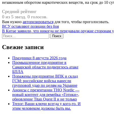
незаконным оборотом наркотических веществ, на срок до 10 с
Средний рейтинг
0 из 5 звезд. 0 голосов.
Вам нужно
авторизироваться
для того, чтобы проголосовать.
Навигация
ВСУ оставляют позиции без боя
В Китае заявили, что никогда не передавали оружие сторонам 
по
Найти:
записям
Свежие записи
Праздники 8 августа 2026 года
Промышленное предприятие в
Самарской области подверглось атаке
БПЛА
Поражены предприятие ВПК и склад
ГСМ: российские войска нанесли
групповой удар по целям на Украине
Анонсы с презентации THQ Nordic —
новый контент для ремейка «Готики»,
обновление Titan Quest II и не только
Trezor: Ваши ключи всегда у кого-то. И
этим человеком должны быть вы.