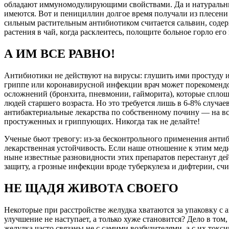
обладают иммуномодулирующими свойствами. Да и натураль
имеются. Вот и пенициллин долгое время получали из плесени 
сильным растительным антибиотиком считается сальвин, содер
растения в чай, когда расклеитесь, полощите больное горло его
А ИМ ВСЕ РАВНО!
Антибиотики не действуют на вирусы: глушить ими простуду и
гриппе или коронавирусной инфекции врач может порекоменд
осложнений (бронхита, пневмонии, гайморита), которые сплош
людей старшего возраста. Но это требуется лишь в 6-8% случае
антибактериальные лекарства по собственному почину — на в
простуженных и гриппующих. Никогда так не делайте!
Ученые бьют тревогу: из-за бесконтрольного применения анти
лекарственная устойчивость. Если наше отношение к этим меди
ныне известные разновидности этих препаратов перестанут де
защиту, а грозные инфекции вроде туберкулеза и дифтерии, сч
НЕ ЩАДЯ ЖИВОТА СВОЕГО
Некоторые при расстройстве желудка хватаются за упаковку с 
улучшение не наступает, а только хуже становится? Дело в том,
желудка часто связаны не с самими возбудителями, а с их ток