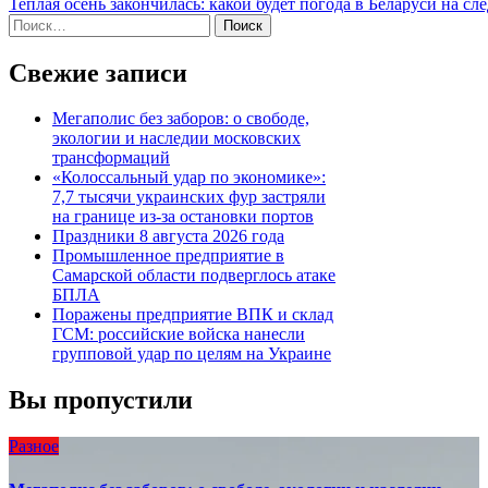
Теплая осень закончилась: какой будет погода в Беларуси на с
записям
Найти:
Свежие записи
Мегаполис без заборов: о свободе,
экологии и наследии московских
трансформаций
«Колоссальный удар по экономике»:
7,7 тысячи украинских фур застряли
на границе из-за остановки портов
Праздники 8 августа 2026 года
Промышленное предприятие в
Самарской области подверглось атаке
БПЛА
Поражены предприятие ВПК и склад
ГСМ: российские войска нанесли
групповой удар по целям на Украине
Вы пропустили
Разное