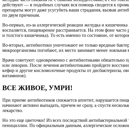
действуют — в подобных случаях вся помощь сводится к пром
препараты могут даже усугубить ваши страдания, вызвав анти
по двум причинам.
Во-первых, из-за аллергической реакции желудка и кишечника
воспаляется, пищеварение расстраивается. На этом фоне часто 
и толстого кишечника). То есть именно то состояние, от кото
Во-вторых, антибиотики уничтожают не только вредные бакте
микроорганизмы погибают, их место занимает менее лояльная
Врачи советуют: одновременно с антибиотиками обязательно 
или леворин. После лечения антибиотиками пройдите восстан
кефир и другие кисломолочные продукты от дисбактериоза, ов
витаминов).
ВСЕ ЖИВОЕ, УМРИ!
При приеме антибиотиков снижается аппетит, нарушается пище
начинают активно выпадать, причем не сразу, а спустя несколь
лекарство.
Но это еще цветочки! Из всех последствий антибактериальной 
пенициллин. По официальным данным, аллергические осложне