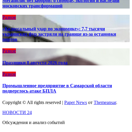
Мегаполис без заборов: о свободе, экологии и наследии
московских трансформаций
Разное
«Колоссальный удар по экономике»: 7,7 тысячи
украинских фур застряли на границе из-за остановки
портов
Разное
Праздники 8 августа 2026 года
Разное
Промышленное предприятие в Самарской области
подверглось атаке БПЛА
Copyright © All rights reserved
|
Paper News
от
Themeansar
.
НОВОСТИ 24
Обсуждения и анализ событий