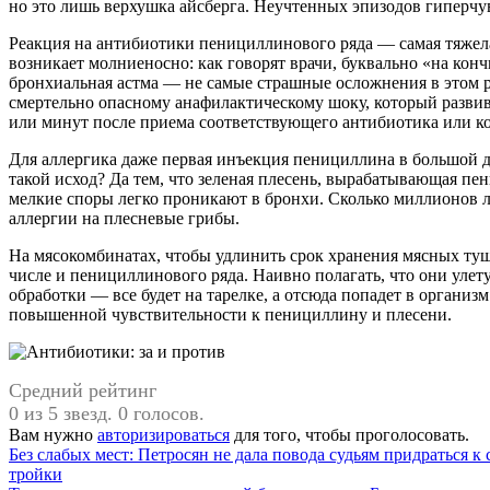
но это лишь верхушка айсберга. Неучтенных эпизодов гиперчув
Реакция на антибиотики пенициллинового ряда — самая тяжела
возникает молниеносно: как говорят врачи, буквально «на кон
бронхиальная астма — не самые страшные осложнения в этом ря
смертельно опасному анафилактическому шоку, который развива
или минут после приема соответствующего антибиотика или ко
Для аллергика даже первая инъекция пенициллина в большой д
такой исход? Да тем, что зеленая плесень, вырабатывающая пе
мелкие споры легко проникают в бронхи. Сколько миллионов ле
аллергии на плесневые грибы.
На мясокомбинатах, чтобы удлинить срок хранения мясных туш,
числе и пенициллинового ряда. Наивно полагать, что они улет
обработки — все будет на тарелке, а отсюда попадет в организ
повышенной чувствительности к пенициллину и плесени.
Средний рейтинг
0 из 5 звезд. 0 голосов.
Вам нужно
авторизироваться
для того, чтобы проголосовать.
Навигация
Без слабых мест: Петросян не дала повода судьям придраться к 
тройки
по