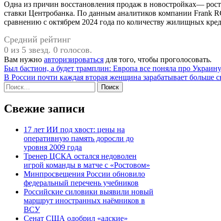
Одна из причин восстановления продаж в новостройках— рост
ставки Центробанка. По данным аналитиков компании Frank RG,
сравнению с октябрем 2024 года по количеству жилищных кре
Средний рейтинг
0 из 5 звезд. 0 голосов.
Вам нужно
авторизироваться
для того, чтобы проголосовать.
Навигация
Был бастион, а будет трамплин: Европа все поняла про Украин
В России почти каждая вторая женщина зарабатывает больше с
по
Найти:
записям
Свежие записи
17 лет ИИ под хвост: цены на
оперативную память доросли до
уровня 2009 года
Тренер ЦСКА остался недоволен
игрой команды в матче с «Ростовом»
Минпросвещения России обновило
федеральный перечень учебников
Российские силовики выявили новый
маршрут иностранных наёмников в
ВСУ
Сенат США одобрил «адские»