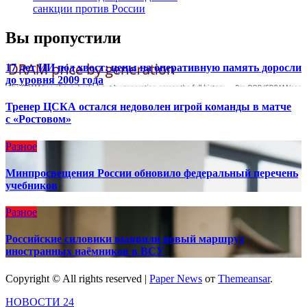
санкции против России
Вы пропустили
17 лет ИИ под хвост: цены на оперативную память доросли
до уровня 2009 года
Тренер ЦСКА остался недоволен игрой команды в матче
с «Ростовом»
Разное
Минпросвещения России обновило федеральный перечень
учебников
Разное
Российские силовики выявили новый маршрут
иностранных наёмников в ВСУ
Copyright © All rights reserved
|
Paper News
от
Themeansar
.
НОВОСТИ 24